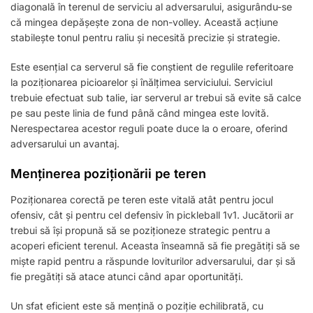
diagonală în terenul de serviciu al adversarului, asigurându-se
că mingea depășește zona de non-volley. Această acțiune
stabilește tonul pentru raliu și necesită precizie și strategie.
Este esențial ca serverul să fie conștient de regulile referitoare
la poziționarea picioarelor și înălțimea serviciului. Serviciul
trebuie efectuat sub talie, iar serverul ar trebui să evite să calce
pe sau peste linia de fund până când mingea este lovită.
Nerespectarea acestor reguli poate duce la o eroare, oferind
adversarului un avantaj.
Menținerea poziționării pe teren
Poziționarea corectă pe teren este vitală atât pentru jocul
ofensiv, cât și pentru cel defensiv în pickleball 1v1. Jucătorii ar
trebui să își propună să se poziționeze strategic pentru a
acoperi eficient terenul. Aceasta înseamnă să fie pregătiți să se
miște rapid pentru a răspunde loviturilor adversarului, dar și să
fie pregătiți să atace atunci când apar oportunități.
Un sfat eficient este să mențină o poziție echilibrată, cu