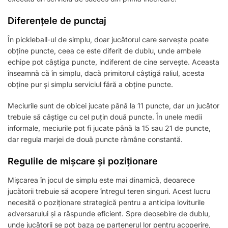
Diferențele de punctaj
În pickleball-ul de simplu, doar jucătorul care servește poate
obține puncte, ceea ce este diferit de dublu, unde ambele
echipe pot câștiga puncte, indiferent de cine servește. Aceasta
înseamnă că în simplu, dacă primitorul câștigă raliul, acesta
obține pur și simplu serviciul fără a obține puncte.
Meciurile sunt de obicei jucate până la 11 puncte, dar un jucător
trebuie să câștige cu cel puțin două puncte. În unele medii
informale, meciurile pot fi jucate până la 15 sau 21 de puncte,
dar regula marjei de două puncte rămâne constantă.
Regulile de mișcare și poziționare
Mișcarea în jocul de simplu este mai dinamică, deoarece
jucătorii trebuie să acopere întregul teren singuri. Acest lucru
necesită o poziționare strategică pentru a anticipa loviturile
adversarului și a răspunde eficient. Spre deosebire de dublu,
unde jucătorii se pot baza pe partenerul lor pentru acoperire,