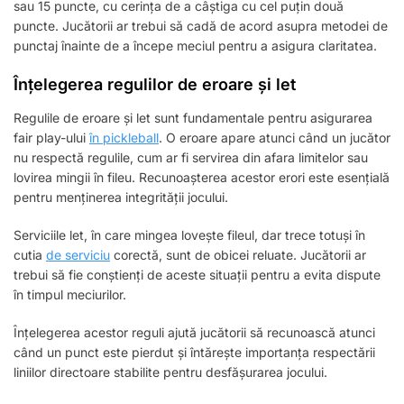
sau 15 puncte, cu cerința de a câștiga cu cel puțin două
puncte. Jucătorii ar trebui să cadă de acord asupra metodei de
punctaj înainte de a începe meciul pentru a asigura claritatea.
Înțelegerea regulilor de eroare și let
Regulile de eroare și let sunt fundamentale pentru asigurarea
fair play-ului
în pickleball
. O eroare apare atunci când un jucător
nu respectă regulile, cum ar fi servirea din afara limitelor sau
lovirea mingii în fileu. Recunoașterea acestor erori este esențială
pentru menținerea integrității jocului.
Serviciile let, în care mingea lovește fileul, dar trece totuși în
cutia
de serviciu
corectă, sunt de obicei reluate. Jucătorii ar
trebui să fie conștienți de aceste situații pentru a evita dispute
în timpul meciurilor.
Înțelegerea acestor reguli ajută jucătorii să recunoască atunci
când un punct este pierdut și întărește importanța respectării
liniilor directoare stabilite pentru desfășurarea jocului.