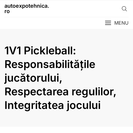
Skip
autoexpotehnica.
to
ro
content
MENU
1V1 Pickleball:
Responsabilitățile
jucătorului,
Respectarea regulilor,
Integritatea jocului