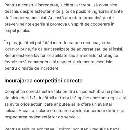
Pentru a construi încrederea, jucătorii ar trebui să comunice
deschis despre așteptările lor și orice posibile îngrijorări înainte
de începerea meciului. Această abordare proactivă poate
preveni neînțelegerile și promova un spirit de cooperare în
timpul jocului.
În plus, jucătorii pot întări încrederea prin recunoașterea
jocurilor bune, fie că sunt realizate de adversar sau de ei înșiși.
Recunoașterea loviturilor abilitate sau a mișcărilor strategice
favorizează camaraderia și respectul, elemente esențiale
pentru o relație de încredere.
Încurajarea competiției corecte
Competiția corectă este vitală pentru un joc echilibrat și plăcut
de pickleball 1v1. Jucătorii ar trebui să aplice constant regulile și
să evite orice acțiuni care ar putea să le ofere un avantaj
neloial. Aceasta include efectuarea apelurilor corecte de linie și
respectarea reglementărilor de serviciu.
Pentru a asigura echitatea, jucătorii pot stabili reguli de bază