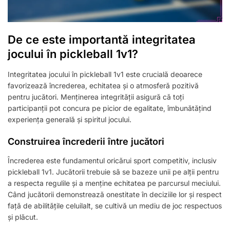
De ce este importantă integritatea
jocului în pickleball 1v1?
Integritatea jocului în pickleball 1v1 este crucială deoarece
favorizează încrederea, echitatea și o atmosferă pozitivă
pentru jucători. Menținerea integrității asigură că toți
participanții pot concura pe picior de egalitate, îmbunătățind
experiența generală și spiritul jocului.
Construirea încrederii între jucători
Încrederea este fundamentul oricărui sport competitiv, inclusiv
pickleball 1v1. Jucătorii trebuie să se bazeze unii pe alții pentru
a respecta regulile și a menține echitatea pe parcursul meciului.
Când jucătorii demonstrează onestitate în deciziile lor și respect
față de abilitățile celuilalt, se cultivă un mediu de joc respectuos
și plăcut.