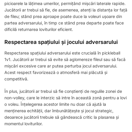
picioarele la lățimea umerilor, permițând mișcări laterale rapide.
Jucătorii ar trebui să fie, de asemenea, atenți la distanța lor față
de fileu; stând prea aproape poate duce la voleuri ușoare din
partea adversarului, în timp ce stând prea departe poate face
dificilă returnarea loviturilor eficient.
Respectarea spațiului și jocului adversarului
Respectarea spațiului adversarului este crucială în pickleball
1v1. Jucătorii ar trebui să evite să aglomereze fileul sau să facă
mișcări excesive care ar putea perturba jocul adversarului.
Acest respect favorizează o atmosferă mai plăcută și
competitivă.
În plus, jucătorii ar trebui să fie conștienți de regulile zonei de
non-volley, care le interzic să intre în această zonă pentru a lovi
o voleu. Înțelegerea acestor limite nu doar că ajută la
menținerea echității, dar îmbunătățește și jocul strategic,
deoarece jucătorii trebuie să gândească critic la plasarea și
momentul loviturilor.