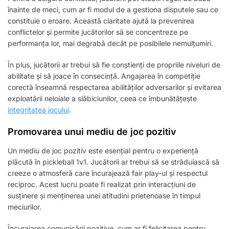
înainte de meci, cum ar fi modul de a gestiona disputele sau ce
constituie o eroare. Această claritate ajută la prevenirea
conflictelor și permite jucătorilor să se concentreze pe
performanța lor, mai degrabă decât pe posibilele nemulțumiri.
În plus, jucătorii ar trebui să fie conștienți de propriile niveluri de
abilitate și să joace în consecință. Angajarea în competiție
corectă înseamnă respectarea abilităților adversarilor și evitarea
exploatării neloiale a slăbiciunilor, ceea ce îmbunătățește
integritatea jocului
.
Promovarea unui mediu de joc pozitiv
Un mediu de joc pozitiv este esențial pentru o experiență
plăcută în pickleball 1v1. Jucătorii ar trebui să se străduiască să
creeze o atmosferă care încurajează fair play-ul și respectul
reciproc. Acest lucru poate fi realizat prin interacțiuni de
susținere și menținerea unei atitudini prietenoase în timpul
meciurilor.
Încurajarea comunicării pozitive, cum ar fi felicitarea pentru