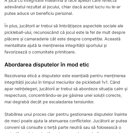
A juca cu integritate înseamnă a face apeluri care reflectă
adevăratul rezultat al jocului, chiar dacă acest lucru nu le-ar
putea aduce un beneficiu personal.
În plus, jucătorii ar trebui să îmbrățișeze aspectele sociale ale
pickleball-ului, recunoscând că jocul este la fel de mult despre
plăcere și camaraderie cât este despre competiție. Această
mentalitate ajută la menținerea integrității sportului și
favorizează o comunitate primitoare.
Abordarea disputelor în mod etic
Rezolvarea etică a disputelor este esențială pentru menținerea
integrității jocului în timpul meciurilor de pickleball 1v1. Când
apar neînțelegeri, jucătorii ar trebui să abordeze situația calm și
respectuos, concentrându-se pe găsirea unei soluții corecte,
mai degrabă decât pe escaladarea tensiunilor.
Stabilirea unui proces clar pentru gestionarea disputelor înainte
de meci poate ajuta la atenuarea conflictelor. Jucătorii ar putea
conveni să consulte o terță parte neutră sau să folosească o