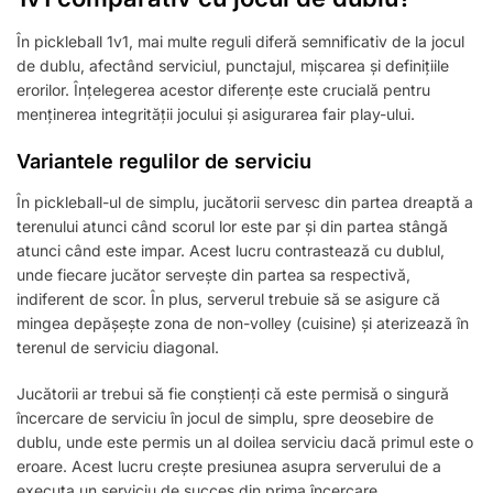
În pickleball 1v1, mai multe reguli diferă semnificativ de la jocul
de dublu, afectând serviciul, punctajul, mișcarea și definițiile
erorilor. Înțelegerea acestor diferențe este crucială pentru
menținerea integrității jocului și asigurarea fair play-ului.
Variantele regulilor de serviciu
În pickleball-ul de simplu, jucătorii servesc din partea dreaptă a
terenului atunci când scorul lor este par și din partea stângă
atunci când este impar. Acest lucru contrastează cu dublul,
unde fiecare jucător servește din partea sa respectivă,
indiferent de scor. În plus, serverul trebuie să se asigure că
mingea depășește zona de non-volley (cuisine) și aterizează în
terenul de serviciu diagonal.
Jucătorii ar trebui să fie conștienți că este permisă o singură
încercare de serviciu în jocul de simplu, spre deosebire de
dublu, unde este permis un al doilea serviciu dacă primul este o
eroare. Acest lucru crește presiunea asupra serverului de a
executa un serviciu de succes din prima încercare.