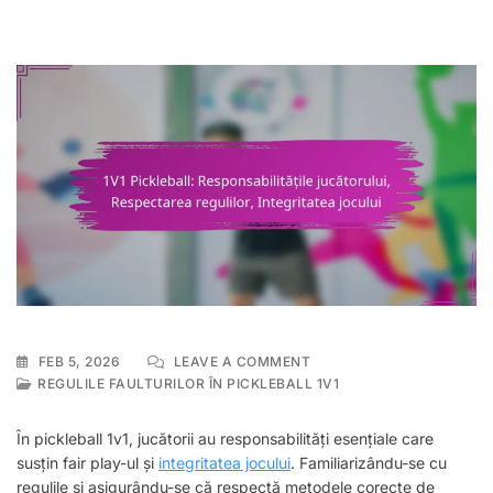
ON
FEB 5, 2026
LEAVE A COMMENT
1V1
REGULILE FAULTURILOR ÎN PICKLEBALL 1V1
PICKLEBALL:
RESPONSABILITĂȚILE
În pickleball 1v1, jucătorii au responsabilități esențiale care
JUCĂTORULUI,
susțin fair play-ul și
integritatea jocului
. Familiarizându-se cu
RESPECTAREA
regulile și asigurându-se că respectă metodele corecte de
REGULILOR,