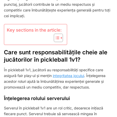
INTEGRITATEA
punctaj, jucătorii contribuie la un mediu respectuos și
JOCULUI
competitiv care îmbunătățește experiența generală pentru toți
cei implicați.
Key sections in the article:
Care sunt responsabilitățile cheie ale
jucătorilor în pickleball 1v1?
În pickleball 1v1, jucătorii au responsabilități specifice care
asigură fair play-ul și mențin
integritatea jocului
. Înțelegerea
acestor roluri ajută la îmbunătățirea experienței generale și
promovează un mediu competitiv, dar respectuos.
Înțelegerea rolului serverului
Serverul în pickleball 1v1 are un rol critic, deoarece inițiază
fiecare punct. Serverul trebuie să servească mingea în