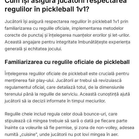
Cum își asigură jucătorii respectarea
regulilor în pickleball 1v1?
Jucătorii își asigură respectarea regulilor în pickleball 1v1 prin
familiarizarea cu regulile oficiale, implementarea metodelor
corecte de punctaj și înțelegerea nuanțelor erorilor și let-urilor.
Această angajare pentru integritate îmbunătățește experiența
generală și echitatea jocului.
Familiarizarea cu regulile oficiale de pickleball
Înțelegerea regulilor oficiale de pickleball este crucială pentru
menținerea fair play-ului. Jucătorii ar trebui să revizuiască
regulamentul oficial, care detaliază totul, de la dimensiunile
terenului până la regulile de serviciu. Această cunoștință ajută
jucătorii să ia decizii informate în timpul meciurilor.
Regulile cheie includ regula celor două bounce-uri, care
stipulează că mingea trebuie să sară o dată pe fiecare parte
înainte ca voleurile să fie permise, și zona de non-volley, adesea
numită „cuisine”, unde jucătorii nu pot lovi mingea în aer.