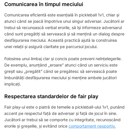
Comunicarea în timpul meciului
Comunicarea eficientă este esențială în pickleball 1v1, chiar și
atunci când se joacă împotriva unui singur adversar. Jucătorii ar
trebui să recunoască verbal erorile, să își informeze adversarul
când sunt pregătiți să servească și să mențină un dialog despre
desfășurarea meciului. Această practică ajută la construirea
unei relații și asigură claritate pe parcursul jocului.
Folosirea unui limbaj clar și concis poate preveni neînțelegerile.
De exemplu, anunțând „eroare” atunci când un serviciu este
greșit sau „pregătit” când se pregătesc să servească poate
îmbunătăți desfășurarea meciului și menține ambele jucători
implicați.
Respectarea standardelor de fair play
Fair play-ul este o piatră de temelie a pickleball-ului 1v1, punând
accent pe respectul față de adversar și față de jocul în sine.
Jucătorii ar trebui să se comporte cu integritate, recunoscând
erorile și greșelile, și evitând orice
comportament nesportiv
,