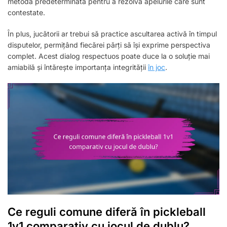
metodă predeterminată pentru a rezolva apelurile care sunt
contestate.
În plus, jucătorii ar trebui să practice ascultarea activă în timpul
disputelor, permițând fiecărei părți să își exprime perspectiva
complet. Acest dialog respectuos poate duce la o soluție mai
amiabilă și întărește importanța integrității
în joc
.
Ce reguli comune diferă în pickleball
1v1 comparativ cu jocul de dublu?