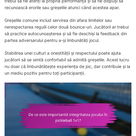
trebui să fie atenți la propria performanță și să fie dispuși să
recunoască erorile sau greșelile atunci când acestea apar.
Greșelile comune includ servirea din afara limitelor sau
nerespectarea regulii celor două bounce-uri. Jucătorii ar trebui
să practice autocunoașterea și să fie deschiși la feedback din
partea adversarului pentru a-și îmbunătăți jocul.
Stabilirea unei culturi a onestității și respectului poate ajuta
jucătorii să se simtă confortabil să admită greșelile. Acest lucru
nu doar că îmbunătățește experiența de joc, dar contribuie și la
un mediu pozitiv pentru toți participanții.