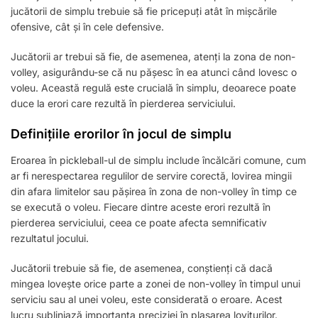
jucătorii de simplu trebuie să fie pricepuți atât în mișcările
ofensive, cât și în cele defensive.
Jucătorii ar trebui să fie, de asemenea, atenți la zona de non-
volley, asigurându-se că nu pășesc în ea atunci când lovesc o
voleu. Această regulă este crucială în simplu, deoarece poate
duce la erori care rezultă în pierderea serviciului.
Definițiile erorilor în jocul de simplu
Eroarea în pickleball-ul de simplu include încălcări comune, cum
ar fi nerespectarea regulilor de servire corectă, lovirea mingii
din afara limitelor sau pășirea în zona de non-volley în timp ce
se execută o voleu. Fiecare dintre aceste erori rezultă în
pierderea serviciului, ceea ce poate afecta semnificativ
rezultatul jocului.
Jucătorii trebuie să fie, de asemenea, conștienți că dacă
mingea lovește orice parte a zonei de non-volley în timpul unui
serviciu sau al unei voleu, este considerată o eroare. Acest
lucru subliniază importanța preciziei în plasarea loviturilor.