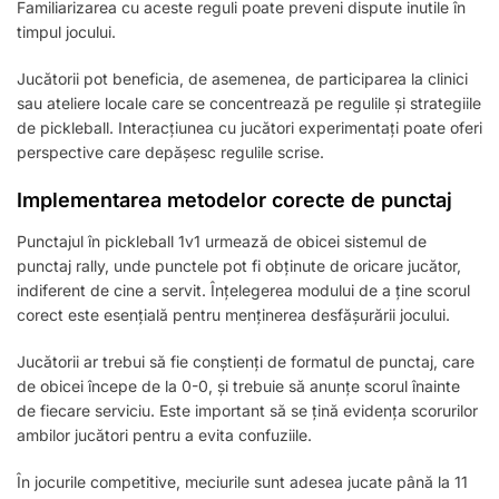
Familiarizarea cu aceste reguli poate preveni dispute inutile în
timpul jocului.
Jucătorii pot beneficia, de asemenea, de participarea la clinici
sau ateliere locale care se concentrează pe regulile și strategiile
de pickleball. Interacțiunea cu jucători experimentați poate oferi
perspective care depășesc regulile scrise.
Implementarea metodelor corecte de punctaj
Punctajul în pickleball 1v1 urmează de obicei sistemul de
punctaj rally, unde punctele pot fi obținute de oricare jucător,
indiferent de cine a servit. Înțelegerea modului de a ține scorul
corect este esențială pentru menținerea desfășurării jocului.
Jucătorii ar trebui să fie conștienți de formatul de punctaj, care
de obicei începe de la 0-0, și trebuie să anunțe scorul înainte
de fiecare serviciu. Este important să se țină evidența scorurilor
ambilor jucători pentru a evita confuziile.
În jocurile competitive, meciurile sunt adesea jucate până la 11