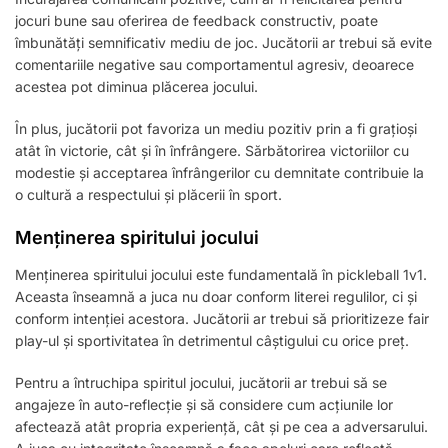
jocuri bune sau oferirea de feedback constructiv, poate
îmbunătăți semnificativ mediu de joc. Jucătorii ar trebui să evite
comentariile negative sau comportamentul agresiv, deoarece
acestea pot diminua plăcerea jocului.
În plus, jucătorii pot favoriza un mediu pozitiv prin a fi grațioși
atât în victorie, cât și în înfrângere. Sărbătorirea victoriilor cu
modestie și acceptarea înfrângerilor cu demnitate contribuie la
o cultură a respectului și plăcerii în sport.
Menținerea spiritului jocului
Menținerea spiritului jocului este fundamentală în pickleball 1v1.
Aceasta înseamnă a juca nu doar conform literei regulilor, ci și
conform intenției acestora. Jucătorii ar trebui să prioritizeze fair
play-ul și sportivitatea în detrimentul câștigului cu orice preț.
Pentru a întruchipa spiritul jocului, jucătorii ar trebui să se
angajeze în auto-reflecție și să considere cum acțiunile lor
afectează atât propria experiență, cât și pe cea a adversarului.