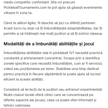
mediu competitiv confortabil. Site-uri precum
PickleballTournaments.com te pot ajuta să găsești evenimente
viitoare în zona ta.
Când te alături ligilor, fii deschis să joci cu diferiți parteneri.
Acest lucru nu doar că îți îmbunătățește adaptabilitatea, dar îți
permite și să întâlnești mai mulți jucători și să îți extinzi rețeaua.
Modalități de a îmbunătăți abilitățile și jocul
Îmbunătățirea abilităților tale în pickleball 1V1 necesită practică
constantă și antrenament concentrat. Începe prin a identifica
zonele specifice care necesită îmbunătățire, cum ar fi serviciul,
voleul sau poziționarea pe teren. Stabilirea unui timp dedicat
pentru practică în fiecare săptămână te poate ajuta să lucrezi
eficient la aceste abilități.
Consideră să iei lecții de la jucători sau antrenori experimentați.
Multe cluburi locale oferă clinici care se concentrează pe
diferite aspecte ale jocului, ceea ce poate oferi informații și
tehnici valoroase.