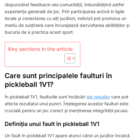
IMPLICAREA
răspunzând feedback-ului comunității, îmbunătățind astfel
JUCĂTORILOR
experiența generală de joc. Prin participarea activă în ligile
locale și conectarea cu alți jucători, indivizii pot promova un
mediu de susținere care încurajează dezvoltarea abilităților și
bucuria de a practica acest sport.
Key sections in the article:
Care sunt principalele faulturi în
pickleball 1V1?
În pickleball 1V1, faulturile sunt încălcări
ale regulilor
care pot
afecta rezultatul unui punct. Înțelegerea acestor faulturi este
crucială pentru un joc corect și menținerea integrității jocului.
Definiția unui fault în pickleball 1V1
Un fault în pickleball 1V1 apare atunci când un jucător încalcă