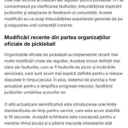
concentrează pe clarificarea faulturilor, îmbunătățirea implicării
jucătorilor și adaptarea la feedback-ul comunității. Aceste
modificări au ca scop îmbunătățirea experienței generale de joc
și asigurarea unei competiții corecte.
Modificări recente din partea organizațiilor
oficiale de pickleball
Organizațiile oficiale de pickleball au implementat recent mai
multe modificări cheie ale regulilor. Acestea includ definiții mai
clare ale faulturilor, cum ar fi faulturile de picior și încălcările
serviciului, care sunt acum mai explicit definite pentru a reduce
disputele în timpul jocului. În plus, sistemul de punctaj a fost
actualizat pentru a simplifica progresia meciului, facilitând
jucătorilor urmărirea scorurilor lor.
O altă actualizare semnificativă este introducerea unei limite
standardizate de timp pentru servire, care este acum stabilită
la 10 secunde. Această schimbare este concepută pentru a
menține ritmul jocului și a păstra meciurile interesante atât