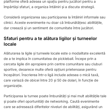
platforme oferă adesea un spațiu pentru jucători pentru a
împărtăși sfaturi, a organiza întâlniri și a discuta strategii.
Consideră organizarea sau participarea la întâlniri informale sau
clinici. Aceste evenimente nu doar că îmbunătățesc abilitățile,
dar creează și un sentiment de comunitate între jucători.
Sfaturi pentru a te alătura ligilor și turneelor
locale
Alăturarea la ligile și turneele locale este o modalitate excelentă
de a te implica în comunitatea de pickleball. Începe prin a
cerceta ligile din apropiere prin centre comunitare sau cluburi
sportive, deoarece multe oferă opțiuni prietenoase pentru
începători. Înscrierea într-o ligă include adesea o mică taxă,
care variază de obicei între 20 și 50 de dolari, în funcție de
organizație.
Participarea la turnee poate îmbunătăți și mai mult abilitățile tale
și poate oferi oportunități de networking. Caută evenimente
care se adresează diferitelor niveluri de abilități, asigurând un