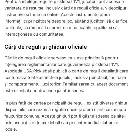
Pentru a înțelege regulile pickleball 1V1, jucătorii pot accesa o
varietate de resurse, inclusiv cărți de reguli oficiale, videoclipuri
instructive și forumuri online. Aceste instrumente oferă
informații cuprinzătoare despre joc, ajutând jucătorii să clarifice
faulturile, să rămână la curent cu modificările regulilor și să
interacționeze cu comunitatea.
Cărți de reguli și ghiduri oficiale
Cărțile de reguli oficiale servesc ca sursa principală pentru
înțelegerea reglementărilor care guvernează pickleball 1V1.
Asociația USA Pickleball publică o carte de reguli detaliată care
conturează toate aspectele jocului, inclusiv punctajul, faulturile
și comportamentul jucătorilor. Familiarizarea cu acest document
este esențială pentru orice jucător serios.
În plus față de cartea principală de reguli, există diverse ghiduri
disponibile care rezumă regulile cheie și oferă clarificări asupra
faulturilor comune. Aceste ghiduri pot fi găsite adesea pe site-
urile asociațiilor de pickleball sau prin intermediul cluburilor
locale.