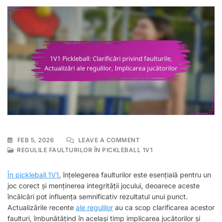
ON
FEB 5, 2026
LEAVE A COMMENT
1V1
REGULILE FAULTURILOR ÎN PICKLEBALL 1V1
PICKLEBALL:
CLARIFICĂRI
În pickleball 1V1
, înțelegerea faulturilor este esențială pentru un
PRIVIND
joc corect și menținerea integrității jocului, deoarece aceste
FAULTURILE,
încălcări pot influența semnificativ rezultatul unui punct.
ACTUALIZĂRI
ALE
Actualizările recente
ale regulilor
au ca scop clarificarea acestor
REGULILOR,
faulturi, îmbunătățind în același timp implicarea jucătorilor și