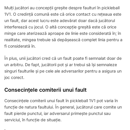
Mulți jucători au concepții greșite despre faulturi în pickleball
1V1. O credință comună este că orice contact cu rețeaua este
un fault, dar acest lucru este adevărat doar dacă jucătorul
interferează cu jocul. O altă concepție greșită este că orice
minge care aterizează aproape de linie este considerată în; în
realitate, mingea trebuie să depășească complet linia pentru a
fi considerată în.
În plus, unii jucători cred că un fault poate fi semnalat doar de
un arbitru. De fapt, jucătorii pot și ar trebui să își semnaleze
singuri faulturile și pe cele ale adversarilor pentru a asigura un
joc corect.
Consecințele comiterii unui fault
Consecințele comiterii unui fault în pickleball 1V1 pot varia în
funcție de natura faultului. În general, jucătorul care comite un
fault pierde punctul, iar adversarul primește punctul sau
serviciul, în funcție de situație.