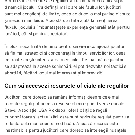
Actualizările recente ale regulilor au un impact notabil asupra
dinamicii jocului. Cu definiții mai clare ale faulturilor, jucătorii
sunt mai conștienți de limite, ceea ce duce la mai puține dispute
și meciuri mai fluide. Această claritate ajută la menținerea
fluxului jocului și îmbunătățește experiența generală atât pentru
jucători, cât și pentru spectatori.
În plus, noua limită de timp pentru servire încurajează jucătorii
să fie mai strategici și concentrați în timpul serviciilor lor, ceea
ce poate crește intensitatea meciurilor. Pe măsură ce jucătorii
se adaptează la aceste schimbări, ei pot dezvolta noi tactici și
abordări, făcând jocul mai interesant și imprevizibil.
Cum să accesezi resursele oficiale ale regulilor
Jucătorii care doresc să rămână informați despre cele mai
recente reguli pot accesa resurse oficiale prin diverse canale.
Site-ul Asociației USA Pickleball oferă cărți de reguli
cuprinzătoare și actualizări, care sunt revizuite regulat pentru a
reflecta cele mai recente modificări. Această resursă este
inestimabilă pentru jucătorii care doresc să înțeleagă nuanțele