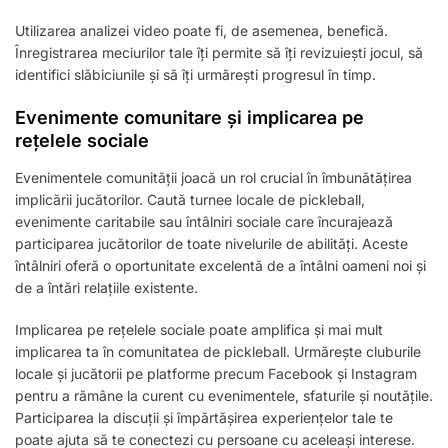
Utilizarea analizei video poate fi, de asemenea, benefică.
Înregistrarea meciurilor tale îți permite să îți revizuiești jocul, să
identifici slăbiciunile și să îți urmărești progresul în timp.
Evenimente comunitare și implicarea pe
rețelele sociale
Evenimentele comunității joacă un rol crucial în îmbunătățirea
implicării jucătorilor. Caută turnee locale de pickleball,
evenimente caritabile sau întâlniri sociale care încurajează
participarea jucătorilor de toate nivelurile de abilități. Aceste
întâlniri oferă o oportunitate excelentă de a întâlni oameni noi și
de a întări relațiile existente.
Implicarea pe rețelele sociale poate amplifica și mai mult
implicarea ta în comunitatea de pickleball. Urmărește cluburile
locale și jucătorii pe platforme precum Facebook și Instagram
pentru a rămâne la curent cu evenimentele, sfaturile și noutățile.
Participarea la discuții și împărtășirea experiențelor tale te
poate ajuta să te conectezi cu persoane cu aceleași interese.