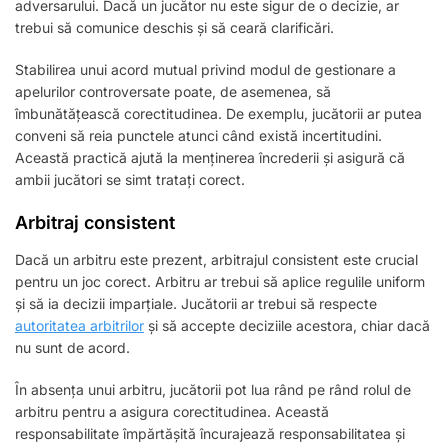
adversarului. Dacă un jucător nu este sigur de o decizie, ar
trebui să comunice deschis și să ceară clarificări.
Stabilirea unui acord mutual privind modul de gestionare a
apelurilor controversate poate, de asemenea, să
îmbunătățească corectitudinea. De exemplu, jucătorii ar putea
conveni să reia punctele atunci când există incertitudini.
Această practică ajută la menținerea încrederii și asigură că
ambii jucători se simt tratați corect.
Arbitraj consistent
Dacă un arbitru este prezent, arbitrajul consistent este crucial
pentru un joc corect. Arbitru ar trebui să aplice regulile uniform
și să ia decizii imparțiale. Jucătorii ar trebui să respecte
autoritatea arbitrilor
și să accepte deciziile acestora, chiar dacă
nu sunt de acord.
În absența unui arbitru, jucătorii pot lua rând pe rând rolul de
arbitru pentru a asigura corectitudinea. Această
responsabilitate împărtășită încurajează responsabilitatea și