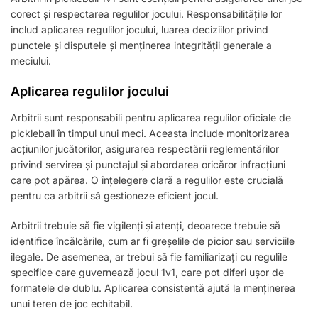
corect și respectarea regulilor jocului. Responsabilitățile lor
includ aplicarea regulilor jocului, luarea deciziilor privind
punctele și disputele și menținerea integrității generale a
meciului.
Aplicarea regulilor jocului
Arbitrii sunt responsabili pentru aplicarea regulilor oficiale de
pickleball în timpul unui meci. Aceasta include monitorizarea
acțiunilor jucătorilor, asigurarea respectării reglementărilor
privind servirea și punctajul și abordarea oricăror infracțiuni
care pot apărea. O înțelegere clară a regulilor este crucială
pentru ca arbitrii să gestioneze eficient jocul.
Arbitrii trebuie să fie vigilenți și atenți, deoarece trebuie să
identifice încălcările, cum ar fi greșelile de picior sau serviciile
ilegale. De asemenea, ar trebui să fie familiarizați cu regulile
specifice care guvernează jocul 1v1, care pot diferi ușor de
formatele de dublu. Aplicarea consistentă ajută la menținerea
unui teren de joc echitabil.