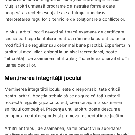
Mulți arbitri urmează programe de instruire formale care
acoperă aspectele esențiale ale arbitrajului, inclusiv
interpretarea regulilor și tehnicile de soluționare a conflictelor.
În plus, arbitrii pot fi nevoiți să treacă examene de certificare
sau să participe la ateliere pentru a rămâne la curent cu orice
modificări ale regulilor sau celor mai bune practici. Experiența în
arbitrajul meciurilor, chiar și la un nivel recreațional, poate
îmbunătăți, de asemenea, abilitățile și încrederea unui arbitru în
luarea deciziilor.
Menținerea integrității jocului
Menținerea integrității jocului este o responsabilitate critică
pentru arbitri. Aceștia trebuie să se asigure că toți jucătorii
respectă regulile și joacă corect, ceea ce ajută la susținerea
spiritului competiției. Prezența unui arbitru poate descuraja
comportamentul nesportiv și promova respectul între jucători.
Arbitrii ar trebui, de asemenea, să fie proactivi în abordarea
oricăror probleme care ar putea compromite integritatea jocului,