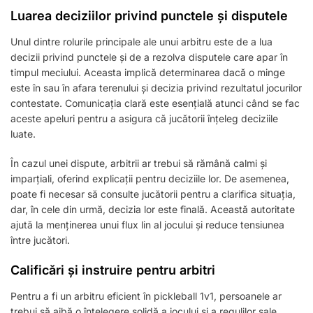
Luarea deciziilor privind punctele și disputele
Unul dintre rolurile principale ale unui arbitru este de a lua
decizii privind punctele și de a rezolva disputele care apar în
timpul meciului. Aceasta implică determinarea dacă o minge
este în sau în afara terenului și decizia privind rezultatul jocurilor
contestate. Comunicația clară este esențială atunci când se fac
aceste apeluri pentru a asigura că jucătorii înțeleg deciziile
luate.
În cazul unei dispute, arbitrii ar trebui să rămână calmi și
imparțiali, oferind explicații pentru deciziile lor. De asemenea,
poate fi necesar să consulte jucătorii pentru a clarifica situația,
dar, în cele din urmă, decizia lor este finală. Această autoritate
ajută la menținerea unui flux lin al jocului și reduce tensiunea
între jucători.
Calificări și instruire pentru arbitri
Pentru a fi un arbitru eficient în pickleball 1v1, persoanele ar
trebui să aibă o înțelegere solidă a jocului și a regulilor sale.