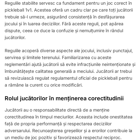
Regulile stabilite servesc ca fundament pentru un joc corect în
pickleball 1v1. Acestea oferă un cadru clar pe care toți jucătorii
trebuie să-l urmeze, asigurând consistență în desfășurarea
jocului și în luarea deciziilor. Fără aceste reguli, pot apărea
dispute, ceea ce duce la confuzie și nemulțumire în rândul
jucătorilor.
Regulile acoperă diverse aspecte ale jocului, inclusiv punctajul,
servirea și limitele terenului. Familiarizarea cu aceste
reglementări ajută jucătorii să evite infracțiunile neintenționate și
îmbunătățește calitatea generală a meciului. Jucătorii ar trebui
să revizuiască regulat regulamentul oficial de pickleball pentru
a rămâne la curent cu orice modificări.
Rolul jucătorilor în menținerea corectitudinii
Jucătorii au o responsabilitate directă de a menține
corectitudinea în timpul meciurilor. Aceasta include onestitatea
față de propria performanță și respectarea deciziilor
adversarului. Recunoașterea greșelilor și a erorilor contribuie la
un mediu de joc pozitiv și favorizează respectul reciproc.