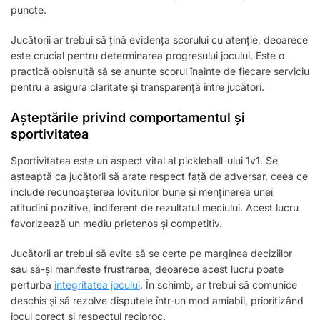
puncte.
Jucătorii ar trebui să țină evidența scorului cu atenție, deoarece
este crucial pentru determinarea progresului jocului. Este o
practică obișnuită să se anunțe scorul înainte de fiecare serviciu
pentru a asigura claritate și transparență între jucători.
Așteptările privind comportamentul și
sportivitatea
Sportivitatea este un aspect vital al pickleball-ului 1v1. Se
așteaptă ca jucătorii să arate respect față de adversar, ceea ce
include recunoașterea loviturilor bune și menținerea unei
atitudini pozitive, indiferent de rezultatul meciului. Acest lucru
favorizează un mediu prietenos și competitiv.
Jucătorii ar trebui să evite să se certe pe marginea deciziilor
sau să-și manifeste frustrarea, deoarece acest lucru poate
perturba
integritatea jocului
. În schimb, ar trebui să comunice
deschis și să rezolve disputele într-un mod amiabil, prioritizând
jocul corect și respectul reciproc.