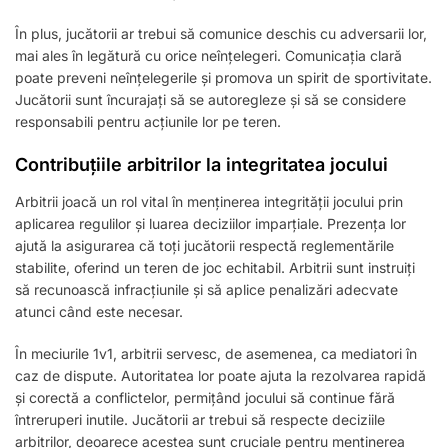
În plus, jucătorii ar trebui să comunice deschis cu adversarii lor,
mai ales în legătură cu orice neînțelegeri. Comunicația clară
poate preveni neînțelegerile și promova un spirit de sportivitate.
Jucătorii sunt încurajați să se autoregleze și să se considere
responsabili pentru acțiunile lor pe teren.
Contribuțiile arbitrilor la integritatea jocului
Arbitrii joacă un rol vital în menținerea integrității jocului prin
aplicarea regulilor și luarea deciziilor imparțiale. Prezența lor
ajută la asigurarea că toți jucătorii respectă reglementările
stabilite, oferind un teren de joc echitabil. Arbitrii sunt instruiți
să recunoască infracțiunile și să aplice penalizări adecvate
atunci când este necesar.
În meciurile 1v1, arbitrii servesc, de asemenea, ca mediatori în
caz de dispute. Autoritatea lor poate ajuta la rezolvarea rapidă
și corectă a conflictelor, permițând jocului să continue fără
întreruperi inutile. Jucătorii ar trebui să respecte deciziile
arbitrilor, deoarece acestea sunt cruciale pentru menținerea