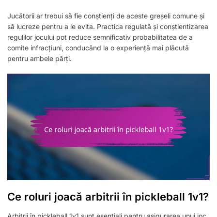
Jucătorii ar trebui să fie conștienți de aceste greșeli comune și
să lucreze pentru a le evita. Practica regulată și conștientizarea
regulilor jocului pot reduce semnificativ probabilitatea de a
comite infracțiuni, conducând la o experiență mai plăcută
pentru ambele părți.
Ce roluri joacă arbitrii în pickleball 1v1?
Arbitrii în pickleball 1v1 sunt esențiali pentru asigurarea unui joc