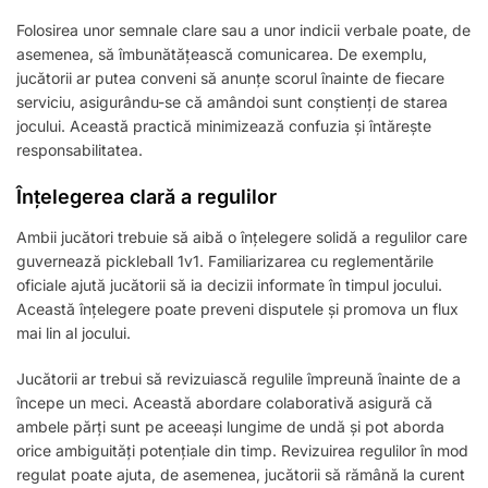
Folosirea unor semnale clare sau a unor indicii verbale poate, de
asemenea, să îmbunătățească comunicarea. De exemplu,
jucătorii ar putea conveni să anunțe scorul înainte de fiecare
serviciu, asigurându-se că amândoi sunt conștienți de starea
jocului. Această practică minimizează confuzia și întărește
responsabilitatea.
Înțelegerea clară a regulilor
Ambii jucători trebuie să aibă o înțelegere solidă a regulilor care
guvernează pickleball 1v1. Familiarizarea cu reglementările
oficiale ajută jucătorii să ia decizii informate în timpul jocului.
Această înțelegere poate preveni disputele și promova un flux
mai lin al jocului.
Jucătorii ar trebui să revizuiască regulile împreună înainte de a
începe un meci. Această abordare colaborativă asigură că
ambele părți sunt pe aceeași lungime de undă și pot aborda
orice ambiguități potențiale din timp. Revizuirea regulilor în mod
regulat poate ajuta, de asemenea, jucătorii să rămână la curent