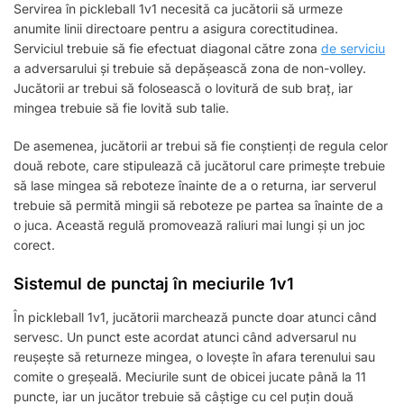
Servirea în pickleball 1v1 necesită ca jucătorii să urmeze
anumite linii directoare pentru a asigura corectitudinea.
Serviciul trebuie să fie efectuat diagonal către zona
de serviciu
a adversarului și trebuie să depășească zona de non-volley.
Jucătorii ar trebui să folosească o lovitură de sub braț, iar
mingea trebuie să fie lovită sub talie.
De asemenea, jucătorii ar trebui să fie conștienți de regula celor
două rebote, care stipulează că jucătorul care primește trebuie
să lase mingea să reboteze înainte de a o returna, iar serverul
trebuie să permită mingii să reboteze pe partea sa înainte de a
o juca. Această regulă promovează raliuri mai lungi și un joc
corect.
Sistemul de punctaj în meciurile 1v1
În pickleball 1v1, jucătorii marchează puncte doar atunci când
servesc. Un punct este acordat atunci când adversarul nu
reușește să returneze mingea, o lovește în afara terenului sau
comite o greșeală. Meciurile sunt de obicei jucate până la 11
puncte, iar un jucător trebuie să câștige cu cel puțin două