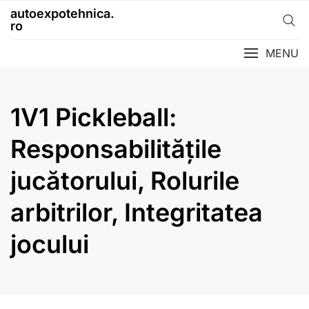
Skip
autoexpotehnica.
to
ro
content
MENU
1V1 Pickleball:
Responsabilitățile
jucătorului, Rolurile
arbitrilor, Integritatea
jocului