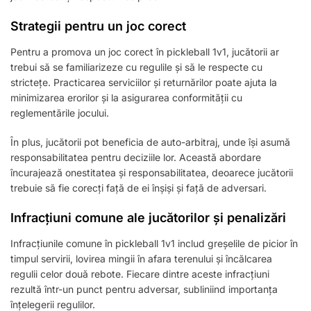
Strategii pentru un joc corect
Pentru a promova un joc corect în pickleball 1v1, jucătorii ar
trebui să se familiarizeze cu regulile și să le respecte cu
strictețe. Practicarea serviciilor și returnărilor poate ajuta la
minimizarea erorilor și la asigurarea conformității cu
reglementările jocului.
În plus, jucătorii pot beneficia de auto-arbitraj, unde își asumă
responsabilitatea pentru deciziile lor. Această abordare
încurajează onestitatea și responsabilitatea, deoarece jucătorii
trebuie să fie corecți față de ei înșiși și față de adversari.
Infracțiuni comune ale jucătorilor și penalizări
Infracțiunile comune în pickleball 1v1 includ greșelile de picior în
timpul servirii, lovirea mingii în afara terenului și încălcarea
regulii celor două rebote. Fiecare dintre aceste infracțiuni
rezultă într-un punct pentru adversar, subliniind importanța
înțelegerii regulilor.