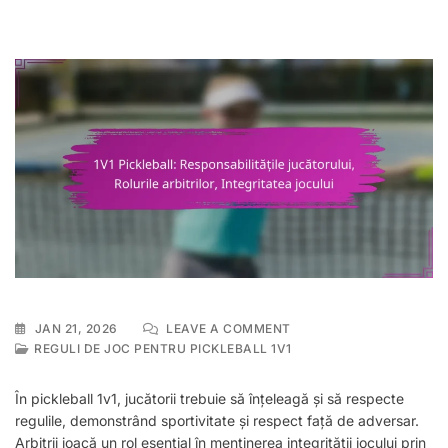
ON
JAN 21, 2026
LEAVE A COMMENT
1V1
REGULI DE JOC PENTRU PICKLEBALL 1V1
PICKLEBALL:
RESPONSABILITĂȚILE
În pickleball 1v1, jucătorii trebuie să înțeleagă și să respecte
JUCĂTORULUI,
regulile, demonstrând sportivitate și respect față de adversar.
ROLURILE
Arbitrii joacă un rol esențial în menținerea integrității jocului prin
ARBITRILOR,