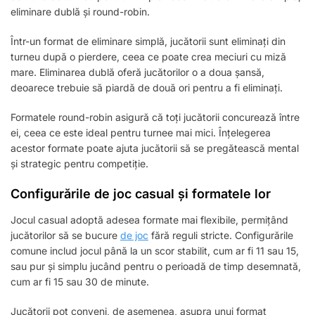
eliminare dublă și round-robin.
Într-un format de eliminare simplă, jucătorii sunt eliminați din
turneu după o pierdere, ceea ce poate crea meciuri cu miză
mare. Eliminarea dublă oferă jucătorilor o a doua șansă,
deoarece trebuie să piardă de două ori pentru a fi eliminați.
Formatele round-robin asigură că toți jucătorii concurează între
ei, ceea ce este ideal pentru turnee mai mici. Înțelegerea
acestor formate poate ajuta jucătorii să se pregătească mental
și strategic pentru competiție.
Configurările de joc casual și formatele lor
Jocul casual adoptă adesea formate mai flexibile, permițând
jucătorilor să se bucure
de joc
fără reguli stricte. Configurările
comune includ jocul până la un scor stabilit, cum ar fi 11 sau 15,
sau pur și simplu jucând pentru o perioadă de timp desemnată,
cum ar fi 15 sau 30 de minute.
Jucătorii pot conveni, de asemenea, asupra unui format