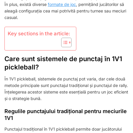
FORMATE
În plus, există diverse
formate de joc
, permițând jucătorilor să
DE
aleagă configurația cea mai potrivită pentru turnee sau meciuri
JOC
casual.
Key sections in the article:
Care sunt sistemele de punctaj în 1V1
pickleball?
În 1V1 pickleball, sistemele de punctaj pot varia, dar cele două
metode principale sunt punctajul tradițional și punctajul de rally.
Înțelegerea acestor sisteme este esențială pentru un joc eficient
și o strategie bună.
Regulile punctajului tradițional pentru meciurile
1V1
Punctajul tradițional în 1V1 pickleball permite doar jucătorului