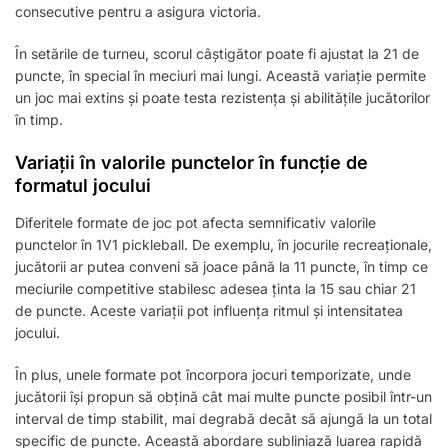
consecutive pentru a asigura victoria.
În setările de turneu, scorul câștigător poate fi ajustat la 21 de
puncte, în special în meciuri mai lungi. Această variație permite
un joc mai extins și poate testa rezistența și abilitățile jucătorilor
în timp.
Variații în valorile punctelor în funcție de
formatul jocului
Diferitele formate de joc pot afecta semnificativ valorile
punctelor în 1V1 pickleball. De exemplu, în jocurile recreaționale,
jucătorii ar putea conveni să joace până la 11 puncte, în timp ce
meciurile competitive stabilesc adesea ținta la 15 sau chiar 21
de puncte. Aceste variații pot influența ritmul și intensitatea
jocului.
În plus, unele formate pot încorpora jocuri temporizate, unde
jucătorii își propun să obțină cât mai multe puncte posibil într-un
interval de timp stabilit, mai degrabă decât să ajungă la un total
specific de puncte. Această abordare subliniază luarea rapidă