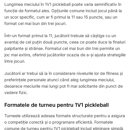
Lungimea meciului în 1V1 pickleball poate varia semnificativ în
funcție de formatul ales. Opțiunile comune includ jocul până la
un scor specific, cum ar fi primul la 11 sau 15 puncte, sau un
format cel mai bun din trei jocuri.
Într-un format primul la 11, jucătorii trebuie să câștige cu un
avantaj de cel puțin două puncte, ceea ce poate duce la finaluri
palpitante și strânse. Formatul cel mai bun din trei permite un
joc mai extins, oferind jucătorilor ocazia de a-și ajusta strategiile
între jocuri.
Jucătorii ar trebui să ia în considerare nivelurile lor de fitness și
preferințele personale atunci când aleg lungimea meciului,
deoarece meciurile mai lungi pot fi mai solicitante din punct de
vedere fizic.
Formatele de turneu pentru 1V1 pickleball
Turneele utilizează adesea formate structurate pentru a asigura
o competiție corectă și o programare eficientă. Formatele
comune de turneu pentru 1V1 pickleball includ eliminare simplă,