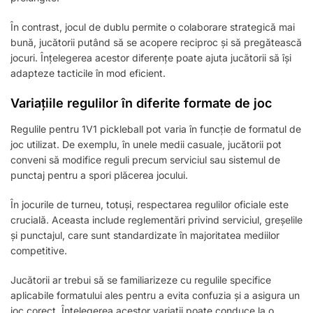
În contrast, jocul de dublu permite o colaborare strategică mai
bună, jucătorii putând să se acopere reciproc și să pregătească
jocuri. Înțelegerea acestor diferențe poate ajuta jucătorii să își
adapteze tacticile în mod eficient.
Variațiile regulilor în diferite formate de joc
Regulile pentru 1V1 pickleball pot varia în funcție de formatul de
joc utilizat. De exemplu, în unele medii casuale, jucătorii pot
conveni să modifice reguli precum serviciul sau sistemul de
punctaj pentru a spori plăcerea jocului.
În jocurile de turneu, totuși, respectarea regulilor oficiale este
crucială. Aceasta include reglementări privind serviciul, greșelile
și punctajul, care sunt standardizate în majoritatea mediilor
competitive.
Jucătorii ar trebui să se familiarizeze cu regulile specifice
aplicabile formatului ales pentru a evita confuzia și a asigura un
joc corect. Înțelegerea acestor variații poate conduce la o