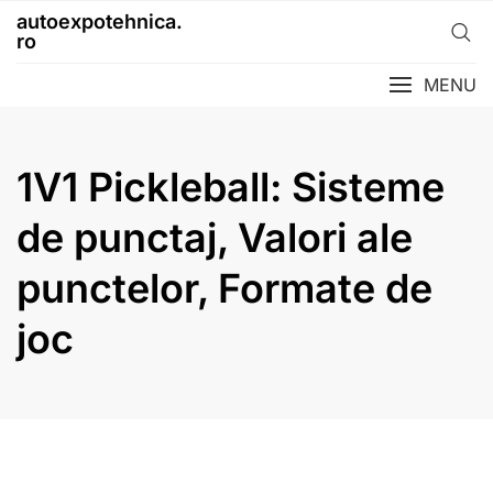
Skip
autoexpotehnica.
to
ro
content
MENU
1V1 Pickleball: Sisteme
de punctaj, Valori ale
punctelor, Formate de
joc