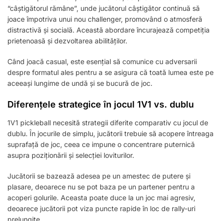
“câștigătorul rămâne”, unde jucătorul câștigător continuă să
joace împotriva unui nou challenger, promovând o atmosferă
distractivă și socială. Această abordare încurajează competiția
prietenoasă și dezvoltarea abilităților.
Când joacă casual, este esențial să comunice cu adversarii
despre formatul ales pentru a se asigura că toată lumea este pe
aceeași lungime de undă și se bucură de joc.
Diferențele strategice în jocul 1V1 vs. dublu
1V1 pickleball necesită strategii diferite comparativ cu jocul de
dublu. În jocurile de simplu, jucătorii trebuie să acopere întreaga
suprafață de joc, ceea ce impune o concentrare puternică
asupra poziționării și selecției loviturilor.
Jucătorii se bazează adesea pe un amestec de putere și
plasare, deoarece nu se pot baza pe un partener pentru a
acoperi golurile. Aceasta poate duce la un joc mai agresiv,
deoarece jucătorii pot viza puncte rapide în loc de rally-uri
prelungite.