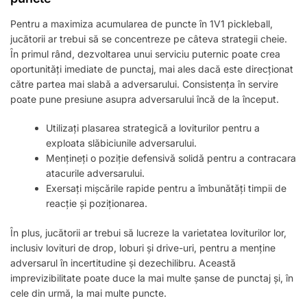
Pentru a maximiza acumularea de puncte în 1V1 pickleball,
jucătorii ar trebui să se concentreze pe câteva strategii cheie.
În primul rând, dezvoltarea unui serviciu puternic poate crea
oportunități imediate de punctaj, mai ales dacă este direcționat
către partea mai slabă a adversarului. Consistența în servire
poate pune presiune asupra adversarului încă de la început.
Utilizați plasarea strategică a loviturilor pentru a
exploata slăbiciunile adversarului.
Mențineți o poziție defensivă solidă pentru a contracara
atacurile adversarului.
Exersați mișcările rapide pentru a îmbunătăți timpii de
reacție și poziționarea.
În plus, jucătorii ar trebui să lucreze la varietatea loviturilor lor,
inclusiv lovituri de drop, loburi și drive-uri, pentru a menține
adversarul în incertitudine și dezechilibru. Această
imprevizibilitate poate duce la mai multe șanse de punctaj și, în
cele din urmă, la mai multe puncte.