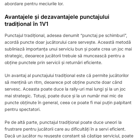
abordare pentru meciurile lor.
Avantajele și dezavantajele punctajului
tradițional în 1V1
Punctajul tradițional, adesea denumit “punctaj pe schimburi”,
acordă puncte doar jucătorului care servește. Această metodă
subliniază importanța unui serviciu bun și poate crea un joc mai
strategic, deoarece jucătorii trebuie să muncească pentru a
obține punctele prin servicii și returnări eficiente.
Un avantaj al punctajului tradițional este că permite jucătorilor
să mențină un ritm, deoarece pot obține puncte doar când
servesc. Aceasta poate duce la rally-uri mai lungi și la un joc
mai strategic. Totuși, poate duce și la un număr mai mic de
puncte obținute în general, ceea ce poate fi mai puțin palpitant
pentru spectatori.
Pe de altă parte, punctajul tradițional poate duce uneori la
frustrare pentru jucătorii care au dificultăți în a servi eficient.
Dacă un jucător nu reușește constant să câștige serviciul, poate