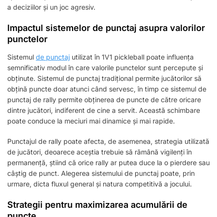
a deciziilor și un joc agresiv.
Impactul sistemelor de punctaj asupra valorilor
punctelor
Sistemul
de punctaj
utilizat în 1V1 pickleball poate influența
semnificativ modul în care valorile punctelor sunt percepute și
obținute. Sistemul de punctaj tradițional permite jucătorilor să
obțină puncte doar atunci când servesc, în timp ce sistemul de
punctaj de rally permite obținerea de puncte de către oricare
dintre jucători, indiferent de cine a servit. Această schimbare
poate conduce la meciuri mai dinamice și mai rapide.
Punctajul de rally poate afecta, de asemenea, strategia utilizată
de jucători, deoarece aceștia trebuie să rămână vigilenți în
permanență, știind că orice rally ar putea duce la o pierdere sau
câștig de punct. Alegerea sistemului de punctaj poate, prin
urmare, dicta fluxul general și natura competitivă a jocului.
Strategii pentru maximizarea acumulării de
puncte