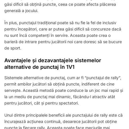
găsi dificil să obțină puncte, ceea ce poate afecta plăcerea
generală a jocului.
În plus, punctajul tradițional poate să nu fie la fel de inclusiv
pentru începători, care ar putea găsi dificil să concureze dacă
nu sunt încă competenți în servire. Aceasta poate crea o
barieră de intrare pentru jucătorii noi care doresc să se bucure
de sport.
Avantajele și dezavantajele sistemelor
alternative de punctaj în 1V1
Sistemele alternative de punctaj, cum ar fi “punctajul de rally”,
permit ambilor jucători să obțină puncte, indiferent de cine
servește. Această metodă poate conduce la un joc mai rapid și
la un mediu de punctaj mai dinamic, făcându-l atractiv atât
pentru jucători, cât și pentru spectatori.
Unul dintre principalele beneficii ale punctajului de rally este că
încurajează acțiunea continuă, deoarece jucătorii pot obține
puncte la fiecare rally. Aceasta poate face meciurile mai