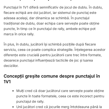
Punctajul în 1V1 diferă semnificativ de jocul de dublu. În dublu,
fiecare echipă are doi jucători, iar sistemul de punctaj este
adesea același, dar dinamica se schimbă. În punctajul
tradițional de dublu, doar echipa care servește poate obține
puncte, în timp ce în punctajul de rally, ambele echipe pot
marca în orice rally.
În plus, în dublu, jucătorii își schimbă pozițiile după fiecare
serviciu, ceea ce poate complica strategiile. Înțelegerea acestor
diferențe este crucială pentru jucătorii care trec între formate,
deoarece punctajul influențează tacticile de joc și luarea
deciziilor.
Concepții greșite comune despre punctajul în
1V1
Mulți cred că doar jucătorul care servește poate obține
puncte în toate formatele, ceea ce este incorect pentru
punctajul de rally.
Unii jucători cred că jocurile merg întotdeauna până la