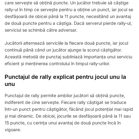
care servește să obțină puncte. Un jucător trebuie să câștige
rally-ul în timp ce servește pentru a obține un punct, iar jocul se
desfășoară de obicei până la 11 puncte, necesitând un avantaj
de două puncte pentru a câștiga. Dacă serverul pierde rally-ul,
serviciul se schimbă către adversar.
Jucătorii alternează serviciile la fiecare două puncte, iar jocul
continuă până când un jucător ajunge la scorul câștigător.
Această metodă de punctaj subliniază importanța unui serviciu
eficient și menținerea controlului în timpul rally-urilor.
Punctajul de rally explicat pentru jocul unu la
unu
Punctajul de rally permite ambilor jucători să obțină puncte,
indiferent de cine servește. Fiecare rally câștigat se traduce
într-un punct pentru câștigător, făcând jocul potențial mai rapid
și mai dinamic. De obicei, jocurile se desfășoară până la 11 sau
15 puncte, cu cerința unui avantaj de două puncte încă în
vigoare.