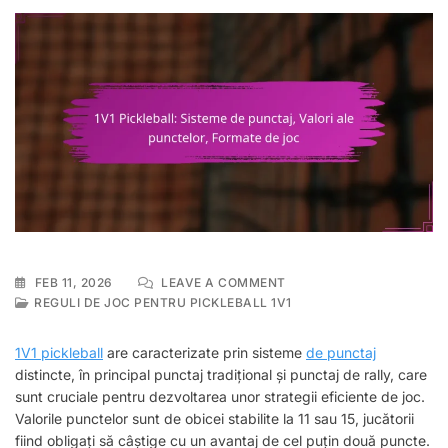
ON
FEB 11, 2026
LEAVE A COMMENT
1V1
REGULI DE JOC PENTRU PICKLEBALL 1V1
PICKLEBALL:
SISTEME
1V1 pickleball
are caracterizate prin sisteme
de punctaj
DE
distincte, în principal punctaj tradițional și punctaj de rally, care
PUNCTAJ,
sunt cruciale pentru dezvoltarea unor strategii eficiente de joc.
VALORI
ALE
Valorile punctelor sunt de obicei stabilite la 11 sau 15, jucătorii
PUNCTELOR,
fiind obligați să câștige cu un avantaj de cel puțin două puncte.