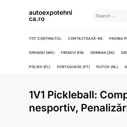
Skip
to
autoexpotehni
Search
content
ca.ro
for:
TOT CONȚINUTUL
CONTACTEAZĂ-NE
PAGINA P
SPANISH (MX)
FRENCH (FR)
GERMAN (DE)
GE
POLISH (PL)
PORTUGUESE (PT)
DUTCH (NL)
G
1V1 Pickleball: Com
nesportiv, Penalizăr