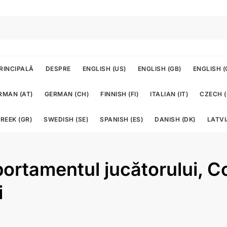
RINCIPALĂ
DESPRE
ENGLISH (US)
ENGLISH (GB)
ENGLISH (
RMAN (AT)
GERMAN (CH)
FINNISH (FI)
ITALIAN (IT)
CZECH (
REEK (GR)
SWEDISH (SE)
SPANISH (ES)
DANISH (DK)
LATVI
portamentul jucătorului,
i