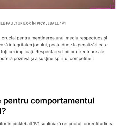
LE FAULTURILOR ÎN PICKLEBALL 1V1
:
 crucial pentru menținerea unui mediu respectuos și
MENTUL
ă integritatea jocului, poate duce la penalizări care
UI,
MENT
ți cei implicați. Respectarea liniilor directoare ale
osferă pozitivă și a susține spiritul competiției.
are pentru comportamentul
1?
lor în pickleball 1V1 subliniază respectul, corectitudinea