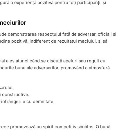
gură o experiență pozitivă pentru toți participanții și
meciurilor
de demonstrarea respectului față de adversar, oficiali și
udine pozitivă, indiferent de rezultatul meciului, și să
mai ales atunci când se discută apeluri sau reguli cu
ă jocurile bune ale adversarilor, promovând o atmosferă
arului.
și constructive.
ți înfrângerile cu demnitate.
oarece promovează un spirit competitiv sănătos. O bună