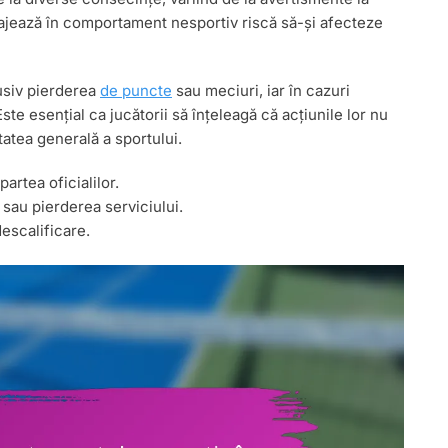
gajează în comportament nesportiv riscă să-și afecteze
lusiv pierderea
de puncte
sau meciuri, iar în cazuri
te esențial ca jucătorii să înțeleagă că acțiunile lor nu
itatea generală a sportului.
artea oficialilor.
sau pierderea serviciului.
descalificare.