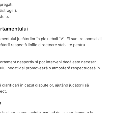
pregăti.
distrageri.
ctele.
ortamentului
mentului jucătorilor în pickleball 1V1. Ei sunt responsabili
ătorii respectă liniile directoare stabilite pentru
ortament nesportiv și pot interveni dacă este necesar.
ului negativ și promovează o atmosferă respectuoasă în
i clarificări în cazul disputelor, ajutând jucătorii să
ect.
b
 la diverse consecințe, variind de la avertismente la