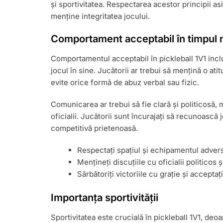
și sportivitatea. Respectarea acestor principii asi
menține integritatea jocului.
Comportament acceptabil în timpul 
Comportamentul acceptabil în pickleball 1V1 inclu
jocul în sine. Jucătorii ar trebui să mențină o atit
evite orice formă de abuz verbal sau fizic.
Comunicarea ar trebui să fie clară și politicosă, 
oficialii. Jucătorii sunt încurajați să recunoasc
competitivă prietenoasă.
Respectați spațiul și echipamentul advers
Mențineți discuțiile cu oficialii politicos 
Sărbătoriți victoriile cu grație și accepta
Importanța sportivității
Sportivitatea este crucială în pickleball 1V1, de