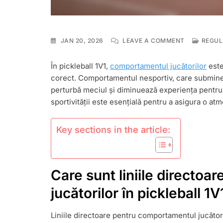
ON
JAN 20, 2026
LEAVE A COMMENT
REGULI
1V1
PICKLEBALL
În pickleball 1V1,
comportamentul jucătorilor
este
COMPORTA
corect. Comportamentul nesportiv, care submineaz
JUCĂTORUL
COMPORTA
perturbă meciul și diminuează experiența pentru to
NESPORTIV,
sportivității este esențială pentru a asigura o atm
PENALIZĂRI
Key sections in the article:
Care sunt liniile directo
jucătorilor în pickleball 1V
Liniile directoare pentru comportamentul jucători