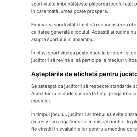
sportivitate îmbunătățește plăcerea jocului atât 
în care toată lumea poate prospera.
Exhibarea sportivității implică recunoașterea efort
calitatea generală a jocului. Această atitudine nu 
asupra sportului în ansamblu.
În plus, sportivitatea poate duce la prietenii și 
jucătorii să revină și să participe la meciuri viitoa
Așteptările de etichetă pentru jucăto
Se așteaptă ca jucătorii să respecte standarde sp
Acest lucru include sosirea la timp, pregătirea
meciului.
În timpul jocului, jucătorii ar trebui să evite dis
excesiv sau angajându-se în mișcări inutile. În plu
fie cinstiți în evaluările lor pentru a menține cor