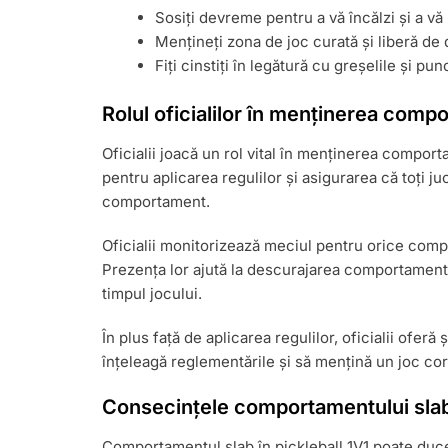
Sosiți devreme pentru a vă încălzi și a vă 
Mențineți zona de joc curată și liberă de 
Fiți cinstiți în legătură cu greșelile și pun
Rolul oficialilor în menținerea comp
Oficialii joacă un rol vital în menținerea comporta
pentru aplicarea regulilor și asigurarea că toți juc
comportament.
Oficialii monitorizează meciul pentru orice comp
Prezența lor ajută la descurajarea comportament
timpul jocului.
În plus față de aplicarea regulilor, oficialii oferă ș
înțeleagă reglementările și să mențină un joc cor
Consecințele comportamentului sla
Comportamentul slab în pickleball 1V1 poate duce