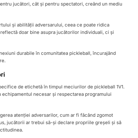
pentru jucători, cât și pentru spectatori, creând un mediu
ului și abilității adversarului, ceea ce poate ridica
reflectă doar bine asupra jucătorilor individuali, ci și
conexiuni durabile în comunitatea pickleball, încurajând
re.
ri
ecifice de etichetă în timpul meciurilor de pickleball 1V1.
 cu echipamentul necesar și respectarea programului
tragerea atenției adversarilor, cum ar fi făcând zgomot
s, jucătorii ar trebui să-și declare propriile greșeli și să
ectitudinea.