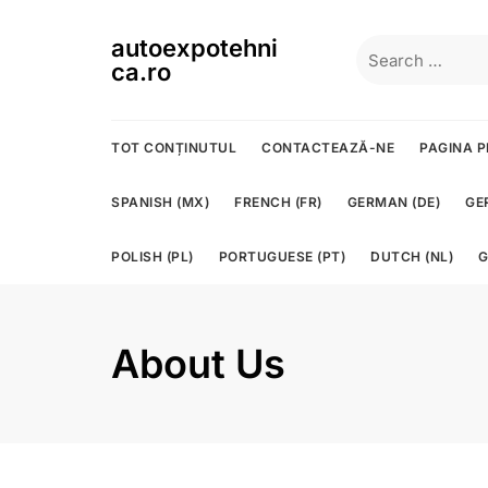
Skip
to
autoexpotehni
Search
content
ca.ro
for:
TOT CONȚINUTUL
CONTACTEAZĂ-NE
PAGINA P
SPANISH (MX)
FRENCH (FR)
GERMAN (DE)
GE
POLISH (PL)
PORTUGUESE (PT)
DUTCH (NL)
G
About Us