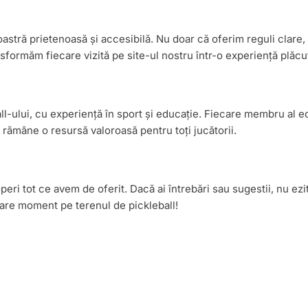
tră prietenoasă și accesibilă. Nu doar că oferim reguli clare, dar
sformăm fiecare vizită pe site-ul nostru într-o experiență plăcut
ll-ului, cu experiență în sport și educație. Fiecare membru al e
ămâne o resursă valoroasă pentru toți jucătorii.
peri tot ce avem de oferit. Dacă ai întrebări sau sugestii, nu ez
care moment pe terenul de pickleball!