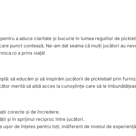
pentru a aduce claritate și bucurie în lumea regulilor de pickle
ecare punct contează. Ne-am dat seama că mulți jucători au nevo
nica.ro a prins viață!
lă: să educăm și să inspirăm jucătorii de pickleball prin furniz
ucător merită să aibă acces la cunoștințe care să le îmbunătățea
ții corecte și de încredere.
 și în sprijinul reciproc între jucători.
e ușor de înțeles pentru toți, indiferent de nivelul de experiență