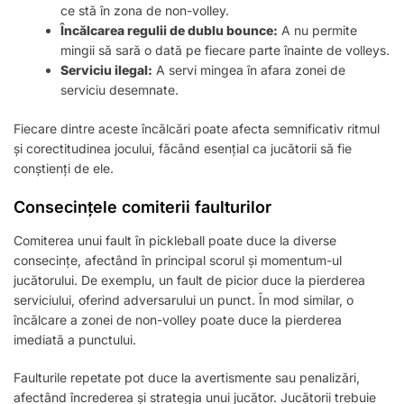
ce stă în zona de non-volley.
Încălcarea regulii de dublu bounce:
A nu permite
mingii să sară o dată pe fiecare parte înainte de volleys.
Serviciu ilegal:
A servi mingea în afara zonei de
serviciu desemnate.
Fiecare dintre aceste încălcări poate afecta semnificativ ritmul
și corectitudinea jocului, făcând esențial ca jucătorii să fie
conștienți de ele.
Consecințele comiterii faulturilor
Comiterea unui fault în pickleball poate duce la diverse
consecințe, afectând în principal scorul și momentum-ul
jucătorului. De exemplu, un fault de picior duce la pierderea
serviciului, oferind adversarului un punct. În mod similar, o
încălcare a zonei de non-volley poate duce la pierderea
imediată a punctului.
Faulturile repetate pot duce la avertismente sau penalizări,
afectând încrederea și strategia unui jucător. Jucătorii trebuie