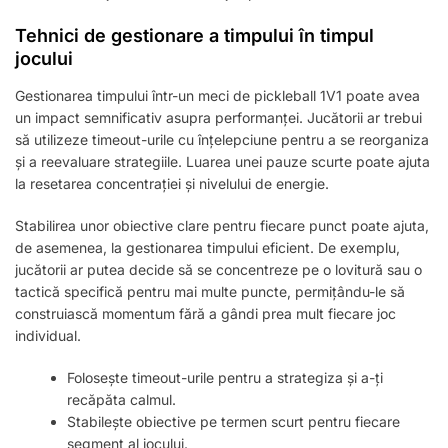
Tehnici de gestionare a timpului în timpul
jocului
Gestionarea timpului într-un meci de pickleball 1V1 poate avea
un impact semnificativ asupra performanței. Jucătorii ar trebui
să utilizeze timeout-urile cu înțelepciune pentru a se reorganiza
și a reevaluare strategiile. Luarea unei pauze scurte poate ajuta
la resetarea concentrației și nivelului de energie.
Stabilirea unor obiective clare pentru fiecare punct poate ajuta,
de asemenea, la gestionarea timpului eficient. De exemplu,
jucătorii ar putea decide să se concentreze pe o lovitură sau o
tactică specifică pentru mai multe puncte, permițându-le să
construiască momentum fără a gândi prea mult fiecare joc
individual.
Folosește timeout-urile pentru a strategiza și a-ți
recăpăta calmul.
Stabilește obiective pe termen scurt pentru fiecare
segment al jocului.