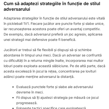
Cum să adaptezi strategiile în funcție de stilul
adversarului
Adaptarea strategiilor în funcție de stilul adversarului este vitală
în pickleball 1V1. Fiecare jucător are puncte forte și slabe unice,
iar recunoașterea acestora poate oferi un avantaj competitiv.
De exemplu, dacă adversarul preferă un joc agresiv, aplicarea
unei strategii mai defensive poate fi benefică.
Jucătorii ar trebui să fie flexibili și dispuși să-și schimbe
abordarea în timpul unui meci. Dacă un adversar se confruntă
cu dificultăți în a returna mingile înalte, incorporarea mai multor
loburi poate exploata această slăbiciune. Pe de altă parte, dacă
acesta excelează în jocul la rețea, concentrarea pe lovituri
adânci poate menține adversarul la distanță.
Evaluază punctele forte și slabe ale adversarului
devreme în meci.
Fii dispus să îți ajustezi strategia pe măsură ce jocul
progresează.
Folosește tactici specifice care exploatează