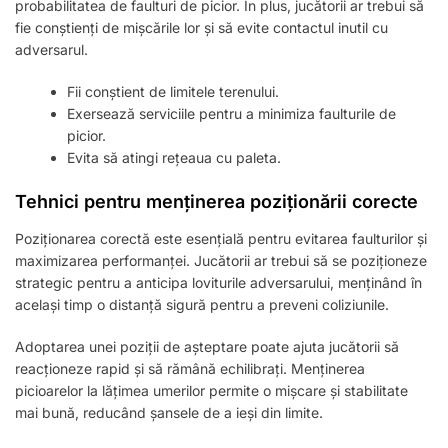
probabilitatea de faulturi de picior. În plus, jucătorii ar trebui să
fie conștienți de mișcările lor și să evite contactul inutil cu
adversarul.
Fii conștient de limitele terenului.
Exersează serviciile pentru a minimiza faulturile de
picior.
Evita să atingi rețeaua cu paleta.
Tehnici pentru menținerea poziționării corecte
Poziționarea corectă este esențială pentru evitarea faulturilor și
maximizarea performanței. Jucătorii ar trebui să se poziționeze
strategic pentru a anticipa loviturile adversarului, menținând în
același timp o distanță sigură pentru a preveni coliziunile.
Adoptarea unei poziții de așteptare poate ajuta jucătorii să
reacționeze rapid și să rămână echilibrați. Menținerea
picioarelor la lățimea umerilor permite o mișcare și stabilitate
mai bună, reducând șansele de a ieși din limite.