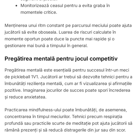
Monitorizează ceasul pentru a evita graba în
momentele critice.
Menținerea unui ritm constant pe parcursul meciului poate ajuta
jucătorii să evite oboseala. Luarea de riscuri calculate în
momente oportun poate duce la puncte mai rapide și o
gestionare mai bună a timpului în general.
Pregătirea mentală pentru jocul competitiv
Pregătirea mentală este esențială pentru succesul într-un meci
de pickleball 1V1. Jucătorii ar trebui să dezvolte tehnici pentru a
îmbunătăți reziliența mentală, cum ar fi vizualizarea și afirmațiile
pozitive. Imaginarea jocurilor de succes poate spori încrederea
și reduce anxietatea.
Practicarea mindfulness-ului poate îmbunătăți, de asemenea,
concentrarea în timpul meciurilor. Tehnici precum respirația
profundă sau practicile scurte de meditație pot ajuta jucătorii să
rămână prezenți și să reducă distragerile din jur sau din scor.