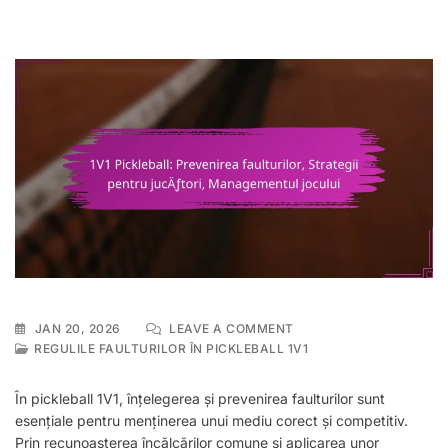
ON
JAN 20, 2026
LEAVE A COMMENT
1V1
REGULILE FAULTURILOR ÎN PICKLEBALL 1V1
PICKLEBALL:
PREVENIREA
În pickleball 1V1, înțelegerea și prevenirea faulturilor sunt
FAULTURILOR,
esențiale pentru menținerea unui mediu corect și competitiv.
STRATEGII
Prin recunoașterea încălcărilor comune și aplicarea unor
PENTRU