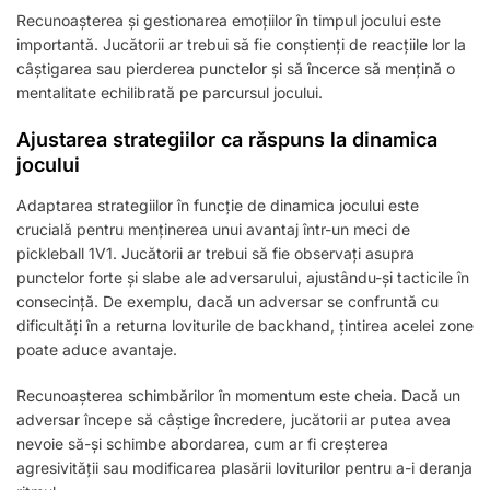
Recunoașterea și gestionarea emoțiilor în timpul jocului este
importantă. Jucătorii ar trebui să fie conștienți de reacțiile lor la
câștigarea sau pierderea punctelor și să încerce să mențină o
mentalitate echilibrată pe parcursul jocului.
Ajustarea strategiilor ca răspuns la dinamica
jocului
Adaptarea strategiilor în funcție de dinamica jocului este
crucială pentru menținerea unui avantaj într-un meci de
pickleball 1V1. Jucătorii ar trebui să fie observați asupra
punctelor forte și slabe ale adversarului, ajustându-și tacticile în
consecință. De exemplu, dacă un adversar se confruntă cu
dificultăți în a returna loviturile de backhand, țintirea acelei zone
poate aduce avantaje.
Recunoașterea schimbărilor în momentum este cheia. Dacă un
adversar începe să câștige încredere, jucătorii ar putea avea
nevoie să-și schimbe abordarea, cum ar fi creșterea
agresivității sau modificarea plasării loviturilor pentru a-i deranja