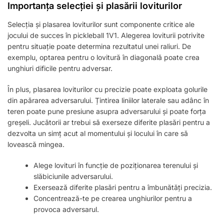
Importanța selecției și plasării loviturilor
Selecția și plasarea loviturilor sunt componente critice ale
jocului de succes în pickleball 1V1. Alegerea loviturii potrivite
pentru situație poate determina rezultatul unei raliuri. De
exemplu, optarea pentru o lovitură în diagonală poate crea
unghiuri dificile pentru adversar.
În plus, plasarea loviturilor cu precizie poate exploata golurile
din apărarea adversarului. Țintirea liniilor laterale sau adânc în
teren poate pune presiune asupra adversarului și poate forța
greșeli. Jucătorii ar trebui să exerseze diferite plasări pentru a
dezvolta un simț acut al momentului și locului în care să
lovească mingea.
Alege lovituri în funcție de poziționarea terenului și
slăbiciunile adversarului.
Exersează diferite plasări pentru a îmbunătăți precizia.
Concentrează-te pe crearea unghiurilor pentru a
provoca adversarul.