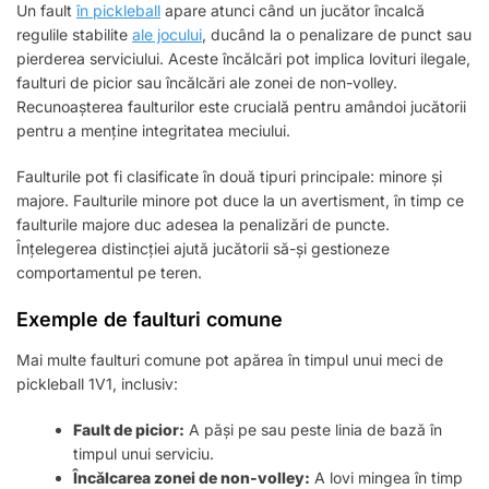
Un fault
în pickleball
apare atunci când un jucător încalcă
regulile stabilite
ale jocului
, ducând la o penalizare de punct sau
pierderea serviciului. Aceste încălcări pot implica lovituri ilegale,
faulturi de picior sau încălcări ale zonei de non-volley.
Recunoașterea faulturilor este crucială pentru amândoi jucătorii
pentru a menține integritatea meciului.
Faulturile pot fi clasificate în două tipuri principale: minore și
majore. Faulturile minore pot duce la un avertisment, în timp ce
faulturile majore duc adesea la penalizări de puncte.
Înțelegerea distincției ajută jucătorii să-și gestioneze
comportamentul pe teren.
Exemple de faulturi comune
Mai multe faulturi comune pot apărea în timpul unui meci de
pickleball 1V1, inclusiv:
Fault de picior:
A păși pe sau peste linia de bază în
timpul unui serviciu.
Încălcarea zonei de non-volley:
A lovi mingea în timp