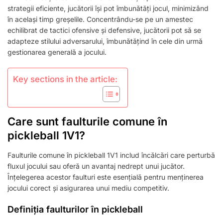
JUCĂTORI,
strategii eficiente, jucătorii își pot îmbunătăți jocul, minimizând
MANAGEMENTUL
în același timp greșelile. Concentrându-se pe un amestec
JOCULUI
echilibrat de tactici ofensive și defensive, jucătorii pot să se
adapteze stilului adversarului, îmbunătățind în cele din urmă
gestionarea generală a jocului.
Key sections in the article:
Care sunt faulturile comune în
pickleball 1V1?
Faulturile comune în pickleball 1V1 includ încălcări care perturbă
fluxul jocului sau oferă un avantaj nedrept unui jucător.
Înțelegerea acestor faulturi este esențială pentru menținerea
jocului corect și asigurarea unui mediu competitiv.
Definiția faulturilor în pickleball