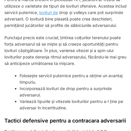
utilizeze o varietate de tipuri de lovituri ofensive. Acestea includ
servicii puternice,
lovituri de
drop și volleys care pot surprinde
adversarii. O lovitură bine plasată poate crea deschideri,
permițând jucătorilor să profite de slăbiciunile adversarului.
Punctajul precis este crucial; țintirea colțurilor terenului poate
forța adversarul să se miște și să creeze oportunități pentru
lovituri câștigătoare. În plus, varierea vitezei și a spin-ului
loviturilor poate deranja ritmul adversarului, făcându-le mai greu
să anticipeze următoarea ta mișcare.
Folosește servicii puternice pentru a obține un avantaj
timpuriu.
Incorporează lovituri de drop pentru a surprinde
adversarul.
Variează tipurile și vitezele loviturilor pentru a-l ține pe
adversar în incertitudine.
Tactici defensive pentru a contracara adversarii