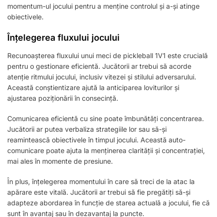
momentum-ul jocului pentru a menține controlul și a-și atinge
obiectivele.
Înțelegerea fluxului jocului
Recunoașterea fluxului unui meci de pickleball 1V1 este crucială
pentru o gestionare eficientă. Jucătorii ar trebui să acorde
atenție ritmului jocului, inclusiv vitezei și stilului adversarului.
Această conștientizare ajută la anticiparea loviturilor și
ajustarea poziționării în consecință.
Comunicarea eficientă cu sine poate îmbunătăți concentrarea.
Jucătorii ar putea verbaliza strategiile lor sau să-și
reamintească obiectivele în timpul jocului. Această auto-
comunicare poate ajuta la menținerea clarității și concentrației,
mai ales în momente de presiune.
În plus, înțelegerea momentului în care să treci de la atac la
apărare este vitală. Jucătorii ar trebui să fie pregătiți să-și
adapteze abordarea în funcție de starea actuală a jocului, fie că
sunt în avantaj sau în dezavantaj la puncte.