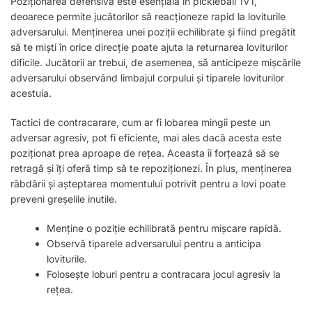
Poziționarea defensivă este esențială în pickleball 1V1,
deoarece permite jucătorilor să reacționeze rapid la loviturile
adversarului. Menținerea unei poziții echilibrate și fiind pregătit
să te miști în orice direcție poate ajuta la returnarea loviturilor
dificile. Jucătorii ar trebui, de asemenea, să anticipeze mișcările
adversarului observând limbajul corpului și tiparele loviturilor
acestuia.
Tactici de contracarare, cum ar fi lobarea mingii peste un
adversar agresiv, pot fi eficiente, mai ales dacă acesta este
poziționat prea aproape de rețea. Aceasta îi forțează să se
retragă și îți oferă timp să te repoziționezi. În plus, menținerea
răbdării și așteptarea momentului potrivit pentru a lovi poate
preveni greșelile inutile.
Menține o poziție echilibrată pentru mișcare rapidă.
Observă tiparele adversarului pentru a anticipa
loviturile.
Folosește loburi pentru a contracara jocul agresiv la
rețea.