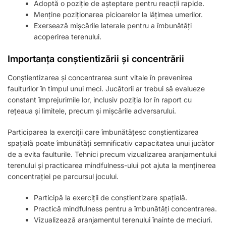
Adoptă o poziție de așteptare pentru reacții rapide.
Menține poziționarea picioarelor la lățimea umerilor.
Exersează mișcările laterale pentru a îmbunătăți
acoperirea terenului.
Importanța conștientizării și concentrării
Conștientizarea și concentrarea sunt vitale în prevenirea
faulturilor în timpul unui meci. Jucătorii ar trebui să evalueze
constant împrejurimile lor, inclusiv poziția lor în raport cu
rețeaua și limitele, precum și mișcările adversarului.
Participarea la exerciții care îmbunătățesc conștientizarea
spațială poate îmbunătăți semnificativ capacitatea unui jucător
de a evita faulturile. Tehnici precum vizualizarea aranjamentului
terenului și practicarea mindfulness-ului pot ajuta la menținerea
concentrației pe parcursul jocului.
Participă la exerciții de conștientizare spațială.
Practică mindfulness pentru a îmbunătăți concentrarea.
Vizualizează aranjamentul terenului înainte de meciuri.