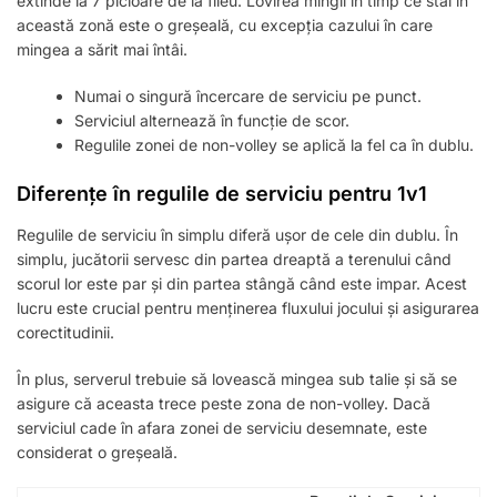
extinde la 7 picioare de la fileu. Lovirea mingii în timp ce stai în
această zonă este o greșeală, cu excepția cazului în care
mingea a sărit mai întâi.
Numai o singură încercare de serviciu pe punct.
Serviciul alternează în funcție de scor.
Regulile zonei de non-volley se aplică la fel ca în dublu.
Diferențe în regulile de serviciu pentru 1v1
Regulile de serviciu în simplu diferă ușor de cele din dublu. În
simplu, jucătorii servesc din partea dreaptă a terenului când
scorul lor este par și din partea stângă când este impar. Acest
lucru este crucial pentru menținerea fluxului jocului și asigurarea
corectitudinii.
În plus, serverul trebuie să lovească mingea sub talie și să se
asigure că aceasta trece peste zona de non-volley. Dacă
serviciul cade în afara zonei de serviciu desemnate, este
considerat o greșeală.