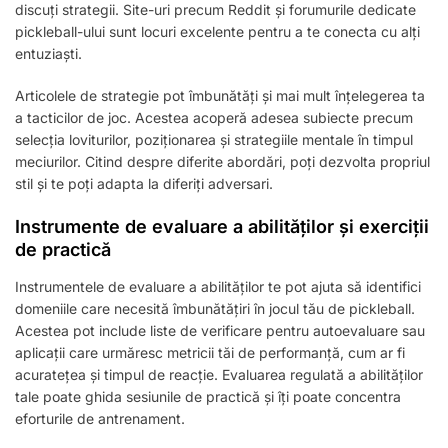
discuți strategii. Site-uri precum Reddit și forumurile dedicate
pickleball-ului sunt locuri excelente pentru a te conecta cu alți
entuziaști.
Articolele de strategie pot îmbunătăți și mai mult înțelegerea ta
a tacticilor de joc. Acestea acoperă adesea subiecte precum
selecția loviturilor, poziționarea și strategiile mentale în timpul
meciurilor. Citind despre diferite abordări, poți dezvolta propriul
stil și te poți adapta la diferiți adversari.
Instrumente de evaluare a abilităților și exerciții
de practică
Instrumentele de evaluare a abilităților te pot ajuta să identifici
domeniile care necesită îmbunătățiri în jocul tău de pickleball.
Acestea pot include liste de verificare pentru autoevaluare sau
aplicații care urmăresc metricii tăi de performanță, cum ar fi
acuratețea și timpul de reacție. Evaluarea regulată a abilităților
tale poate ghida sesiunile de practică și îți poate concentra
eforturile de antrenament.