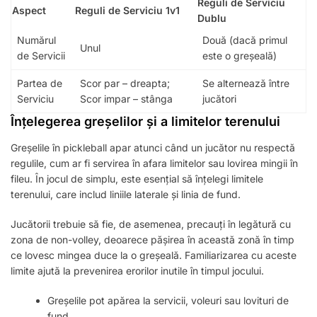
Reguli de Serviciu
Aspect
Reguli de Serviciu 1v1
Dublu
Numărul
Două (dacă primul
Unul
de Servicii
este o greșeală)
Partea de
Scor par – dreapta;
Se alternează între
Serviciu
Scor impar – stânga
jucători
Înțelegerea greșelilor și a limitelor terenului
Greșelile în pickleball apar atunci când un jucător nu respectă
regulile, cum ar fi servirea în afara limitelor sau lovirea mingii în
fileu. În jocul de simplu, este esențial să înțelegi limitele
terenului, care includ liniile laterale și linia de fund.
Jucătorii trebuie să fie, de asemenea, precauți în legătură cu
zona de non-volley, deoarece pășirea în această zonă în timp
ce lovesc mingea duce la o greșeală. Familiarizarea cu aceste
limite ajută la prevenirea erorilor inutile în timpul jocului.
Greșelile pot apărea la servicii, voleuri sau lovituri de
fund.