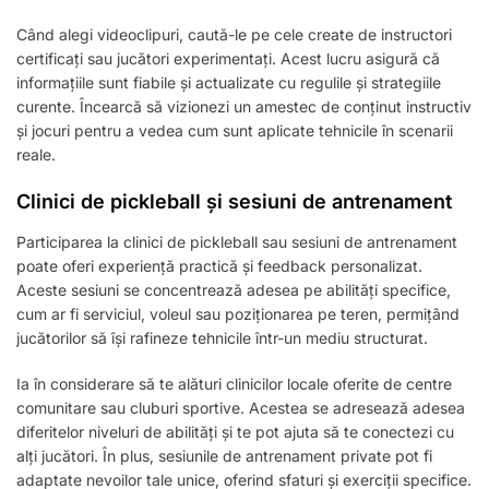
Când alegi videoclipuri, caută-le pe cele create de instructori
certificați sau jucători experimentați. Acest lucru asigură că
informațiile sunt fiabile și actualizate cu regulile și strategiile
curente. Încearcă să vizionezi un amestec de conținut instructiv
și jocuri pentru a vedea cum sunt aplicate tehnicile în scenarii
reale.
Clinici de pickleball și sesiuni de antrenament
Participarea la clinici de pickleball sau sesiuni de antrenament
poate oferi experiență practică și feedback personalizat.
Aceste sesiuni se concentrează adesea pe abilități specifice,
cum ar fi serviciul, voleul sau poziționarea pe teren, permițând
jucătorilor să își rafineze tehnicile într-un mediu structurat.
Ia în considerare să te alături clinicilor locale oferite de centre
comunitare sau cluburi sportive. Acestea se adresează adesea
diferitelor niveluri de abilități și te pot ajuta să te conectezi cu
alți jucători. În plus, sesiunile de antrenament private pot fi
adaptate nevoilor tale unice, oferind sfaturi și exerciții specifice.