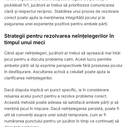
pickleball 1v1, jucătorii ar trebui să prioritizeze comunicarea
clară și respectul reciproc. Stabilirea unui proces de rezolvare
corect poate ajuta la menținerea integrității jocului și la
asigurarea unei experiențe pozitive pentru ambele părți.
Strategii pentru rezolvarea neînțelegerilor în
timpul unui meci
Când apar neînțelegeri, jucătorii ar trebui să oprească mai întâi
jocul pentru a discuta problema calm. Acest lucru permite
ambelor părți să își exprime perspectivele fără presiunea jocului
în desfășurare. Ascultarea activă a celuilalt poate ajuta la
clarificarea neînțelegerilor.
Dacă disputa implică un punct specific, ia în considerare
reluarea acelui punct pentru a rezolva problema corect.
Această metodă poate adesea să satisfacă ambele părți și să
mențină jocul în mișcare. Dacă neînțelegerea persistă, poate fi
util să conveniți asupra unei soluții temporare, cum ar fi
numărarea punctului pentru un jucător în timp ce continuați să