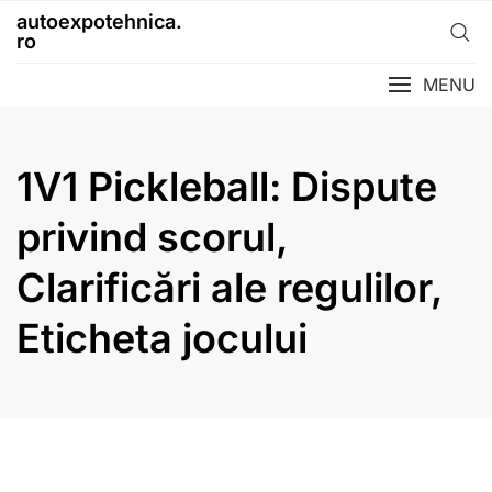
Skip
autoexpotehnica.
to
ro
content
MENU
1V1 Pickleball: Dispute
privind scorul,
Clarificări ale regulilor,
Eticheta jocului