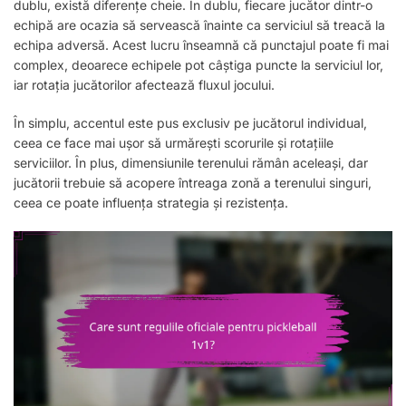
dublu, există diferențe cheie. În dublu, fiecare jucător dintr-o
echipă are ocazia să servească înainte ca serviciul să treacă la
echipa adversă. Acest lucru înseamnă că punctajul poate fi mai
complex, deoarece echipele pot câștiga puncte la serviciul lor,
iar rotația jucătorilor afectează fluxul jocului.
În simplu, accentul este pus exclusiv pe jucătorul individual,
ceea ce face mai ușor să urmărești scorurile și rotațiile
serviciilor. În plus, dimensiunile terenului rămân aceleași, dar
jucătorii trebuie să acopere întreaga zonă a terenului singuri,
ceea ce poate influența strategia și rezistența.