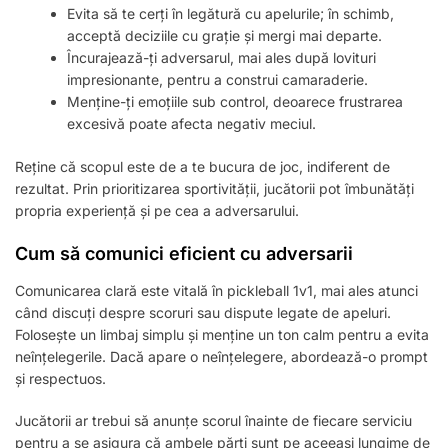
Evita să te cerți în legătură cu apelurile; în schimb,
acceptă deciziile cu grație și mergi mai departe.
Încurajează-ți adversarul, mai ales după lovituri
impresionante, pentru a construi camaraderie.
Menține-ți emoțiile sub control, deoarece frustrarea
excesivă poate afecta negativ meciul.
Reține că scopul este de a te bucura de joc, indiferent de
rezultat. Prin prioritizarea sportivității, jucătorii pot îmbunătăți
propria experiență și pe cea a adversarului.
Cum să comunici eficient cu adversarii
Comunicarea clară este vitală în pickleball 1v1, mai ales atunci
când discuți despre scoruri sau dispute legate de apeluri.
Folosește un limbaj simplu și menține un ton calm pentru a evita
neînțelegerile. Dacă apare o neînțelegere, abordează-o prompt
și respectuos.
Jucătorii ar trebui să anunțe scorul înainte de fiecare serviciu
pentru a se asigura că ambele părți sunt pe aceeași lungime de