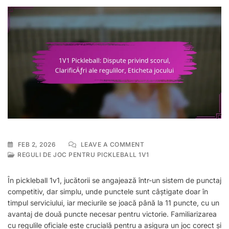
ON
FEB 2, 2026
LEAVE A COMMENT
1V1
REGULI DE JOC PENTRU PICKLEBALL 1V1
PICKLEBALL:
DISPUTE
În pickleball 1v1, jucătorii se angajează într-un sistem de punctaj
PRIVIND
competitiv, dar simplu, unde punctele sunt câștigate doar în
SCORUL,
timpul serviciului, iar meciurile se joacă până la 11 puncte, cu un
CLARIFICĂRI
ALE
avantaj de două puncte necesar pentru victorie. Familiarizarea
REGULILOR,
cu regulile oficiale este crucială pentru a asigura un joc corect și