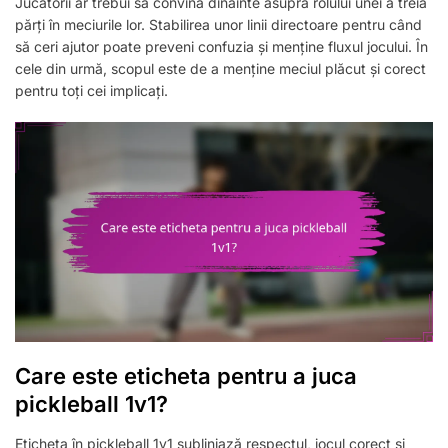
Jucătorii ar trebui să convină dinainte asupra rolului unei a treia
părți în meciurile lor. Stabilirea unor linii directoare pentru când
să ceri ajutor poate preveni confuzia și menține fluxul jocului. În
cele din urmă, scopul este de a menține meciul plăcut și corect
pentru toți cei implicați.
Care este eticheta pentru a juca
pickleball 1v1?
Eticheta în pickleball 1v1 subliniază respectul, jocul corect și