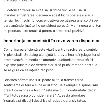
discutați problema.
Jucătorii ar trebui să evite să își ridice vocile sau să își
manifeste frustrarea, deoarece acest lucru poate escalada
tensiunile. În schimb, concentrați-vă pe găsirea unei soluții pe
care amândoi jucătorii o consideră corectă. Menținerea unui ton
respectuos este crucială pentru o atmosferă pozitivă.
Importanța comunicării în rezolvarea disputelor
Comunicarea eficientă este vitală pentru rezolvarea disputelor
în pickleball. Un dialog clar ajută la prevenirea neînțelegerilor și
promovează un mediu colaborativ. Jucătorii ar trebui să își
exprime punctele de vedere clar și să pună întrebări pentru a
se asigura că se înțeleg reciproc.
Folosirea afirmațiilor “Eu” poate ajuta la transmiterea
sentimentelor fără a suna acuzator. De exemplu, a spune “Am
crezut că mingea a fost în” este mai puțin confruntativ decât
“Tu întotdeauna o consideri afară.” Această abordare
încurajează discuții deschise și reduce defensivitatea.