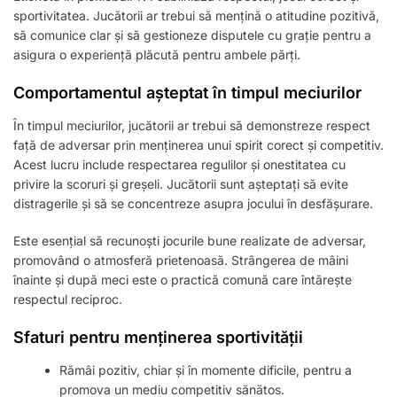
sportivitatea. Jucătorii ar trebui să mențină o atitudine pozitivă,
să comunice clar și să gestioneze disputele cu grație pentru a
asigura o experiență plăcută pentru ambele părți.
Comportamentul așteptat în timpul meciurilor
În timpul meciurilor, jucătorii ar trebui să demonstreze respect
față de adversar prin menținerea unui spirit corect și competitiv.
Acest lucru include respectarea regulilor și onestitatea cu
privire la scoruri și greșeli. Jucătorii sunt așteptați să evite
distragerile și să se concentreze asupra jocului în desfășurare.
Este esențial să recunoști jocurile bune realizate de adversar,
promovând o atmosferă prietenoasă. Strângerea de mâini
înainte și după meci este o practică comună care întărește
respectul reciproc.
Sfaturi pentru menținerea sportivității
Rămâi pozitiv, chiar și în momente dificile, pentru a
promova un mediu competitiv sănătos.