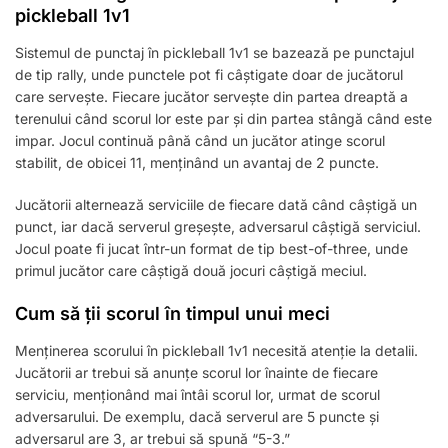
pickleball 1v1
Sistemul de punctaj în pickleball 1v1 se bazează pe punctajul
de tip rally, unde punctele pot fi câștigate doar de jucătorul
care servește. Fiecare jucător servește din partea dreaptă a
terenului când scorul lor este par și din partea stângă când este
impar. Jocul continuă până când un jucător atinge scorul
stabilit, de obicei 11, menținând un avantaj de 2 puncte.
Jucătorii alternează serviciile de fiecare dată când câștigă un
punct, iar dacă serverul greșește, adversarul câștigă serviciul.
Jocul poate fi jucat într-un format de tip best-of-three, unde
primul jucător care câștigă două jocuri câștigă meciul.
Cum să ții scorul în timpul unui meci
Menținerea scorului în pickleball 1v1 necesită atenție la detalii.
Jucătorii ar trebui să anunțe scorul lor înainte de fiecare
serviciu, menționând mai întâi scorul lor, urmat de scorul
adversarului. De exemplu, dacă serverul are 5 puncte și
adversarul are 3, ar trebui să spună “5-3.”