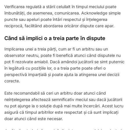
Verificarea regulată a stării celuilalt în timpul meciului poate
îmbunătăți, de asemenea, comunicarea. Acknowledge simple
puncte sau apeluri poate întări respectul și înțelegerea
reciprocă, facilitând abordarea oricăror dispute care apar.
Când să implici o a treia parte în dispute
Implicarea unei a treia părți, cum ar fi un arbitru sau un
observator neutru, poate fi benefică atunci când disputele nu
pot fi rezolvate amiabil. Dacă amândoi jucătorii se simt puternic
în legătură cu pozițiile lor, o a treia parte poate oferi o
perspectivă imparțială și poate ajuta la atingerea unei decizii
corecte.
Este recomandabil să ceri un arbitru doar atunci când
neînțelegerea afectează semnificativ meciul sau dacă jucătorii
nu pot ajunge la o soluție după mai multe încercări. Acest lucru
asigură că timpul arbitrilor este respectat și că sunt implicați
doar atunci când este necesar.