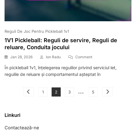
Reguli De Joc Pentru Pickleball 1v1
1V1 Pickleball: Reguli de servire, Reguli de
reluare, Conduita jocului
On
Jan 28, 2026
Ion Radu
Comment
1V1
În pickleball 1v1, înțelegerea regulilor privind serviciul let,
Pickleball:
regulile de reluare și comportamentul așteptat în
Reguli
De
Servire,
Posts
…
Reguli
Page
Page
Page
Page
1
2
3
5
De
pagination
Reluare,
Conduita
Linkuri
Jocului
Contactează-ne