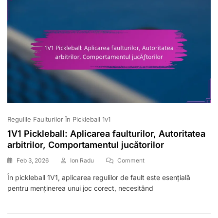
Înregistrarea
Punctelor,
Urmărirea
Meciului
Regulile Faulturilor În Pickleball 1v1
1V1 Pickleball: Aplicarea faulturilor, Autoritatea
arbitrilor, Comportamentul jucătorilor
On
Feb 3, 2026
Ion Radu
Comment
1V1
În pickleball 1V1, aplicarea regulilor de fault este esențială
Pickleball:
pentru menținerea unui joc corect, necesitând
Aplicarea
Faulturilor,
Autoritatea
Arbitrilor,