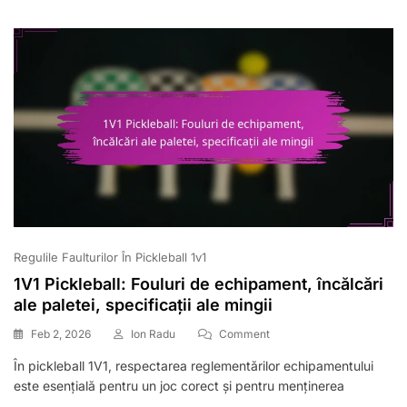
Comportamentul
Jucătorilor
Regulile Faulturilor În Pickleball 1v1
1V1 Pickleball: Fouluri de echipament, încălcări
ale paletei, specificații ale mingii
On
Feb 2, 2026
Ion Radu
Comment
1V1
În pickleball 1V1, respectarea reglementărilor echipamentului
Pickleball:
este esențială pentru un joc corect și pentru menținerea
Fouluri
De