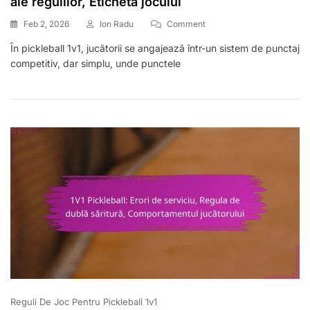
ale regulilor, Eticheta jocului
On
Feb 2, 2026
Ion Radu
Comment
1V1
În pickleball 1v1, jucătorii se angajează într-un sistem de punctaj
Pickleball:
competitiv, dar simplu, unde punctele
Dispute
Privind
Scorul,
Clarificări
Ale
Regulilor,
Eticheta
Jocului
Reguli De Joc Pentru Pickleball 1v1