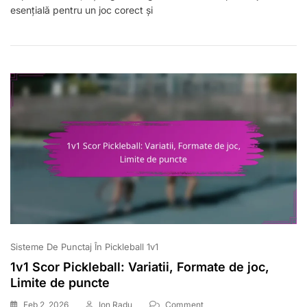
esențială pentru un joc corect și
Pickleball:
Dispute,
Rezolvarea
Conflictelor,
Clarificări
Ale
Regulilor
Sisteme De Punctaj În Pickleball 1v1
1v1 Scor Pickleball: Variatii, Formate de joc,
Limite de puncte
On
Feb 2, 2026
Ion Radu
Comment