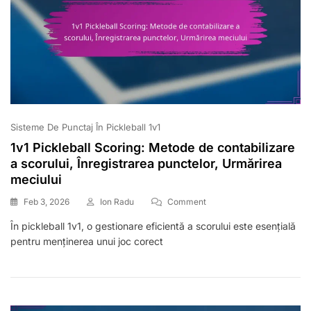
Sisteme De Punctaj În Pickleball 1v1
1v1 Pickleball Scoring: Metode de contabilizare
a scorului, Înregistrarea punctelor, Urmărirea
meciului
On
Feb 3, 2026
Ion Radu
Comment
1v1
În pickleball 1v1, o gestionare eficientă a scorului este esențială
Pickleball
pentru menținerea unui joc corect
Scoring:
Metode
De
Contabilizare
A
Scorului,