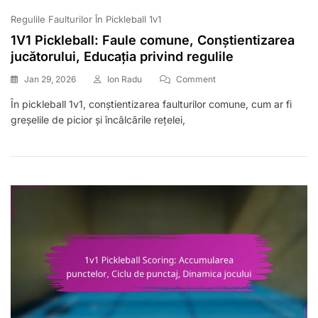
Regulile Faulturilor În Pickleball 1v1
1V1 Pickleball: Faule comune, Conștientizarea
jucătorului, Educația privind regulile
On
Jan 29, 2026
Ion Radu
Comment
1V1
În pickleball 1v1, conștientizarea faulturilor comune, cum ar fi
Pickleball:
greșelile de picior și încălcările rețelei,
Faule
Comune,
Conștientizarea
Jucătorului,
Educația
Privind
Regulile