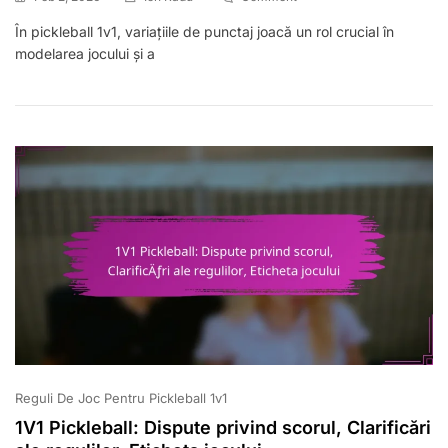
1v1
În pickleball 1v1, variațiile de punctaj joacă un rol crucial în
Scor
modelarea jocului și a
Pickleball:
Variatii,
Formate
De
Joc,
Limite
De
Puncte
Reguli De Joc Pentru Pickleball 1v1
1V1 Pickleball: Dispute privind scorul, Clarificări