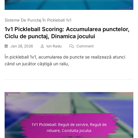
Sisteme De Punctaj În Pickleball 1v1
1v1 Pickleball Scoring: Accumularea punctelor,
Ciclu de punctaj, Dinamica jocului
On
Jan 28, 2026
Ion Radu
Comment
1v1
În pickleball 1v1, acumularea de puncte se realizează atunci
Pickleball
când un jucător câștigă un raliu,
Scoring:
Accumularea
Punctelor,
Ciclu
De
Punctaj,
Dinamica
Jocului