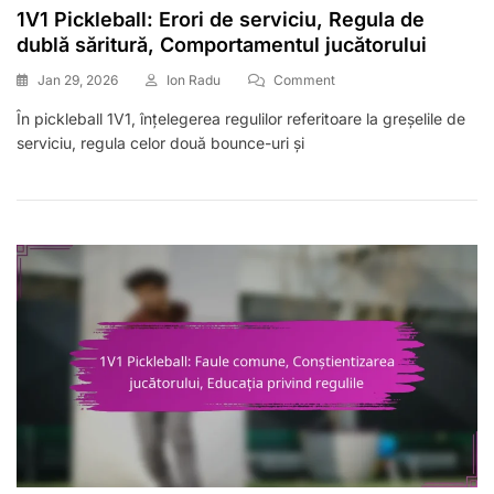
1V1 Pickleball: Erori de serviciu, Regula de
dublă săritură, Comportamentul jucătorului
On
Jan 29, 2026
Ion Radu
Comment
1V1
În pickleball 1V1, înțelegerea regulilor referitoare la greșelile de
Pickleball:
serviciu, regula celor două bounce-uri și
Erori
De
Serviciu,
Regula
De
Dublă
Săritură,
Comportamentul
Jucătorului