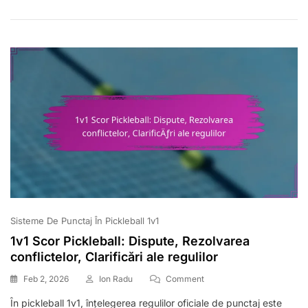
Echipament,
Încălcări
Ale
Paletei,
Specificații
Ale
Mingii
Sisteme De Punctaj În Pickleball 1v1
1v1 Scor Pickleball: Dispute, Rezolvarea
conflictelor, Clarificări ale regulilor
On
Feb 2, 2026
Ion Radu
Comment
1v1
În pickleball 1v1, înțelegerea regulilor oficiale de punctaj este
Scor