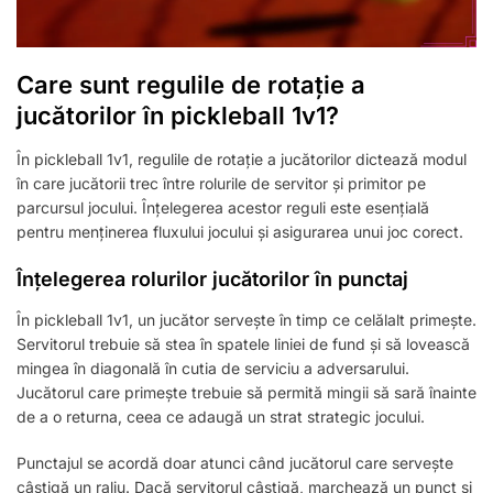
Care sunt regulile de rotație a
jucătorilor în pickleball 1v1?
În pickleball 1v1, regulile de rotație a jucătorilor dictează modul
în care jucătorii trec între rolurile de servitor și primitor pe
parcursul jocului. Înțelegerea acestor reguli este esențială
pentru menținerea fluxului jocului și asigurarea unui joc corect.
Înțelegerea rolurilor jucătorilor în punctaj
În pickleball 1v1, un jucător servește în timp ce celălalt primește.
Servitorul trebuie să stea în spatele liniei de fund și să lovească
mingea în diagonală în cutia de serviciu a adversarului.
Jucătorul care primește trebuie să permită mingii să sară înainte
de a o returna, ceea ce adaugă un strat strategic jocului.
Punctajul se acordă doar atunci când jucătorul care servește
câștigă un raliu. Dacă servitorul câștigă, marchează un punct și