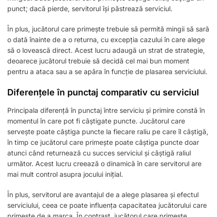
punct; dacă pierde, servitorul își păstrează serviciul.
În plus, jucătorul care primește trebuie să permită mingii să sară
o dată înainte de a o returna, cu excepția cazului în care alege
să o lovească direct. Acest lucru adaugă un strat de strategie,
deoarece jucătorul trebuie să decidă cel mai bun moment
pentru a ataca sau a se apăra în funcție de plasarea serviciului.
Diferențele în punctaj comparativ cu serviciul
Principala diferență în punctaj între serviciu și primire constă în
momentul în care pot fi câștigate puncte. Jucătorul care
servește poate câștiga puncte la fiecare raliu pe care îl câștigă,
în timp ce jucătorul care primește poate câștiga puncte doar
atunci când returnează cu succes serviciul și câștigă raliul
următor. Acest lucru creează o dinamică în care servitorul are
mai mult control asupra jocului inițial.
În plus, servitorul are avantajul de a alege plasarea și efectul
serviciului, ceea ce poate influența capacitatea jucătorului care
primește de a marca. În contrast, jucătorul care primește