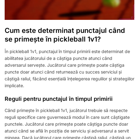
Cum este determinat punctajul când
se primește în pickleball 1v1?
În pickleball 1v1, punctajul în timpul primirii este determinat de
abilitatea jucătorului de a câștiga puncte atunci când
adversarul servește. Jucătorul care primește poate câștiga
puncte doar atunci când returnează cu succes serviciul și
câștigă raliul, făcând esențială înțelegerea regulilor și strategiilor
implicate.
Reguli pentru punctajul în timpul primirii
Când primește în pickleball 1v1, jucătorul trebuie să respecte
reguli specifice care guvernează modul în care sunt câștigate
punctele. Jucătorul care primește poate câștiga puncte doar
atunci când se află în poziția de serviciu și adversarul a servit
mingea. Dacă jucătorul care primește câștigă raliul, câștigă un