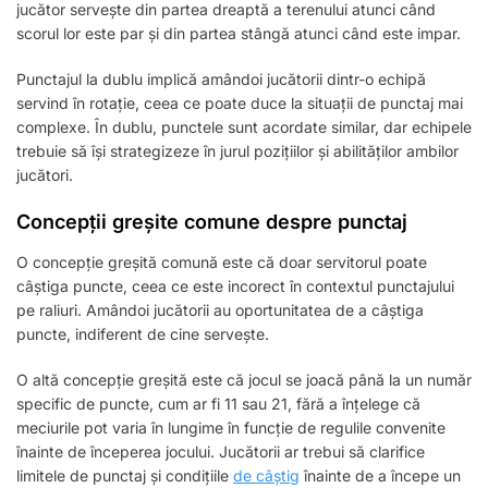
jucător servește din partea dreaptă a terenului atunci când
scorul lor este par și din partea stângă atunci când este impar.
Punctajul la dublu implică amândoi jucătorii dintr-o echipă
servind în rotație, ceea ce poate duce la situații de punctaj mai
complexe. În dublu, punctele sunt acordate similar, dar echipele
trebuie să își strategizeze în jurul pozițiilor și abilităților ambilor
jucători.
Concepții greșite comune despre punctaj
O concepție greșită comună este că doar servitorul poate
câștiga puncte, ceea ce este incorect în contextul punctajului
pe raliuri. Amândoi jucătorii au oportunitatea de a câștiga
puncte, indiferent de cine servește.
O altă concepție greșită este că jocul se joacă până la un număr
specific de puncte, cum ar fi 11 sau 21, fără a înțelege că
meciurile pot varia în lungime în funcție de regulile convenite
înainte de începerea jocului. Jucătorii ar trebui să clarifice
limitele de punctaj și condițiile
de câștig
înainte de a începe un