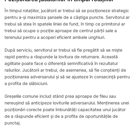
În timpul rotațiilor, jucătorii ar trebui să se poziționeze strategic
pentru a-și maximiza șansele de a câștiga puncte. Servitorul ar
trebui să stea în spatele liniei de fund, în timp ce primitorul ar
trebui să ocupe o poziție aproape de centrul părții sale a
terenului pentru a acoperi eficient ambele unghiuri.
După serviciu, servitorul ar trebui să fie pregătit să se miște
rapid pentru a răspunde la lovitura de returnare. Această
agilitate poate face o diferență semnificativă în rezultatul
raliurilor. Jucătorii ar trebui, de asemenea, să fie conștienți de
poziționarea adversarului și să se ajusteze în consecință pentru
a profita de slăbiciuni.
Greșelile comune includ stând prea aproape de fileu sau
nereușind să anticipeze loviturile adversarului. Menținerea unei
poziționări corecte poate îmbunătăți capacitatea unui jucător
de a răspunde eficient și de a profita de oportunitățile de
punctaj.