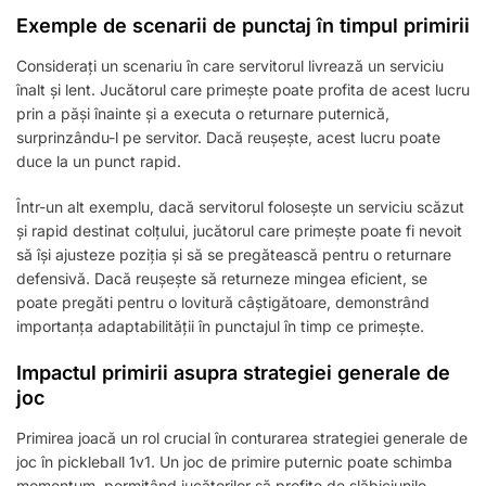
Exemple de scenarii de punctaj în timpul primirii
Considerați un scenariu în care servitorul livrează un serviciu
înalt și lent. Jucătorul care primește poate profita de acest lucru
prin a păși înainte și a executa o returnare puternică,
surprinzându-l pe servitor. Dacă reușește, acest lucru poate
duce la un punct rapid.
Într-un alt exemplu, dacă servitorul folosește un serviciu scăzut
și rapid destinat colțului, jucătorul care primește poate fi nevoit
să își ajusteze poziția și să se pregătească pentru o returnare
defensivă. Dacă reușește să returneze mingea eficient, se
poate pregăti pentru o lovitură câștigătoare, demonstrând
importanța adaptabilității în punctajul în timp ce primește.
Impactul primirii asupra strategiei generale de
joc
Primirea joacă un rol crucial în conturarea strategiei generale de
joc în pickleball 1v1. Un joc de primire puternic poate schimba
momentum, permițând jucătorilor să profite de slăbiciunile