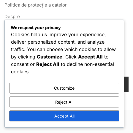
Politica de protecție a datelor
Despre
We respect your privacy
Termeni și condiții
Cookies help us improve your experience,
Contactează-ne
deliver personalized content, and analyze
traffic. You can choose which cookies to allow
Politica privind cookie-urile
by clicking
Customize
. Click
Accept All
to
consent or
Reject All
to decline non-essential
Căutare
cookies.
Search
for:
Customize
Reject All
Accept All
Copyright © 2026 Hello Shoppable. Powered by
WordPress