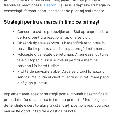
trebuie să reacționeze
la serviciu
și să își adapteze strategia în
consecință, făcând oportunitățile lor de punctaj mai limitate.
Strategii pentru a marca în timp ce primești
Concentrează-te pe poziționare: Stai aproape de linia
de fund pentru a reacționa rapid la servicii.
Observă tiparele servitorului: Identifică tendințele în
serviciile lor pentru a anticipa și a pregăti returnarea.
Folosește o varietate de returnări: Alternează loviturile
tale cu topspin, slice și voleuri pentru a menține
servitorul în incertitudine.
Profită de serviciile slabe: Dacă servitorul livrează un
serviciu mai puțin eficient, fii agresiv în returnare pentru
a câștiga punctul.
Implementarea acestor strategii poate îmbunătăți semnificativ
potențialul tău de a marca în timp ce primești. Fiind conștient
de tendințele servitorului și ajustându-ți poziționarea, poți crea
mai multe oportunități de a câștiga puncte.