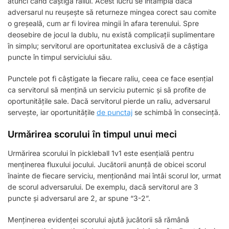
atunci când câștigă raliul. Acest lucru se întâmplă dacă
adversarul nu reușește să returneze mingea corect sau comite
o greșeală, cum ar fi lovirea mingii în afara terenului. Spre
deosebire de jocul la dublu, nu există complicații suplimentare
în simplu; servitorul are oportunitatea exclusivă de a câștiga
puncte în timpul serviciului său.
Punctele pot fi câștigate la fiecare raliu, ceea ce face esențial
ca servitorul să mențină un serviciu puternic și să profite de
oportunitățile sale. Dacă servitorul pierde un raliu, adversarul
servește, iar oportunitățile
de punctaj
se schimbă în consecință.
Urmărirea scorului în timpul unui meci
Urmărirea scorului în pickleball 1v1 este esențială pentru
menținerea fluxului jocului. Jucătorii anunță de obicei scorul
înainte de fiecare serviciu, menționând mai întâi scorul lor, urmat
de scorul adversarului. De exemplu, dacă servitorul are 3
puncte și adversarul are 2, ar spune “3-2”.
Menținerea evidenței scorului ajută jucătorii să rămână