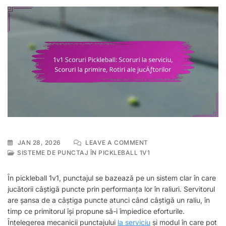
ON
JAN 28, 2026
LEAVE A COMMENT
1V1
SISTEME DE PUNCTAJ ÎN PICKLEBALL 1V1
SCORURI
PICKLEBALL:
În pickleball 1v1, punctajul se bazează pe un sistem clar în care
SCORURI
jucătorii câștigă puncte prin performanța lor în raliuri. Servitorul
LA
are șansa de a câștiga puncte atunci când câștigă un raliu, în
SERVICIU,
SCORURI
timp ce primitorul își propune să-i împiedice eforturile.
LA
Înțelegerea mecanicii punctajului
la serviciu
și modul în care pot