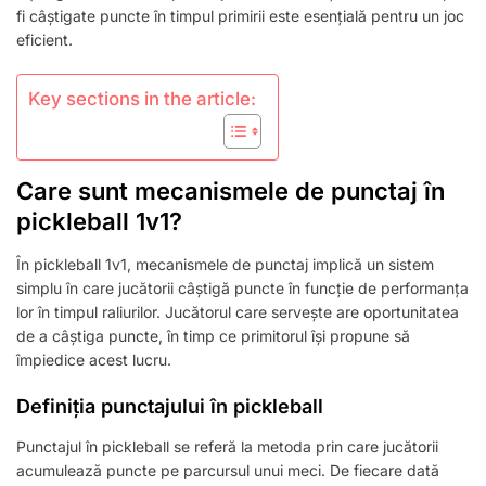
PRIMIRE,
fi câștigate puncte în timpul primirii este esențială pentru un joc
ROTIRI
eficient.
ALE
JUCĂTORILOR
Key sections in the article:
Care sunt mecanismele de punctaj în
pickleball 1v1?
În pickleball 1v1, mecanismele de punctaj implică un sistem
simplu în care jucătorii câștigă puncte în funcție de performanța
lor în timpul raliurilor. Jucătorul care servește are oportunitatea
de a câștiga puncte, în timp ce primitorul își propune să
împiedice acest lucru.
Definiția punctajului în pickleball
Punctajul în pickleball se referă la metoda prin care jucătorii
acumulează puncte pe parcursul unui meci. De fiecare dată