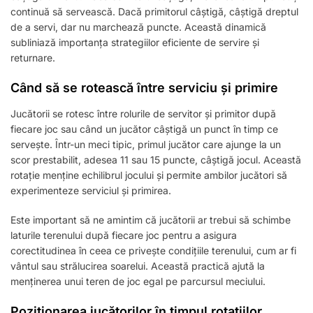
continuă să servească. Dacă primitorul câștigă, câștigă dreptul
de a servi, dar nu marchează puncte. Această dinamică
subliniază importanța strategiilor eficiente de servire și
returnare.
Când să se rotească între serviciu și primire
Jucătorii se rotesc între rolurile de servitor și primitor după
fiecare joc sau când un jucător câștigă un punct în timp ce
servește. Într-un meci tipic, primul jucător care ajunge la un
scor prestabilit, adesea 11 sau 15 puncte, câștigă jocul. Această
rotație menține echilibrul jocului și permite ambilor jucători să
experimenteze serviciul și primirea.
Este important să ne amintim că jucătorii ar trebui să schimbe
laturile terenului după fiecare joc pentru a asigura
corectitudinea în ceea ce privește condițiile terenului, cum ar fi
vântul sau strălucirea soarelui. Această practică ajută la
menținerea unui teren de joc egal pe parcursul meciului.
Poziționarea jucătorilor în timpul rotațiilor