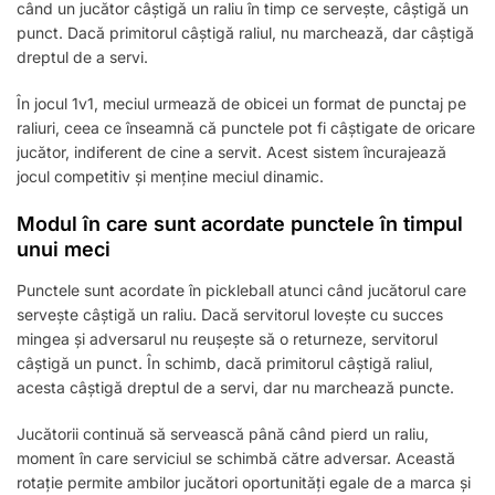
când un jucător câștigă un raliu în timp ce servește, câștigă un
punct. Dacă primitorul câștigă raliul, nu marchează, dar câștigă
dreptul de a servi.
În jocul 1v1, meciul urmează de obicei un format de punctaj pe
raliuri, ceea ce înseamnă că punctele pot fi câștigate de oricare
jucător, indiferent de cine a servit. Acest sistem încurajează
jocul competitiv și menține meciul dinamic.
Modul în care sunt acordate punctele în timpul
unui meci
Punctele sunt acordate în pickleball atunci când jucătorul care
servește câștigă un raliu. Dacă servitorul lovește cu succes
mingea și adversarul nu reușește să o returneze, servitorul
câștigă un punct. În schimb, dacă primitorul câștigă raliul,
acesta câștigă dreptul de a servi, dar nu marchează puncte.
Jucătorii continuă să servească până când pierd un raliu,
moment în care serviciul se schimbă către adversar. Această
rotație permite ambilor jucători oportunități egale de a marca și