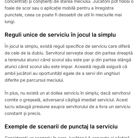
concentrați și conștienți de starea meciului. Jucătorii pot folosi o
foaie de scor sau o aplicație mobilă pentru a înregistra
punctele, ceea ce poate fi deosebit de util în meciurile mai
lungi.
Reguli unice de serviciu în jocul la simplu
În jocul la simplu, există reguli specifice de serviciu care diferă
de cele de la dublu. Servitorul servește doar din partea dreaptă
a terenului atunci când scorul său este par și din partea stângă
atunci când scorul său este impar. Această regulă asigură că
ambii jucători au oportunități egale de a servi din unghiuri
diferite pe parcursul meciului.
În plus, nu există un al doilea serviciu în simplu; dacă servitorul
comite o greșeală, adversarul câștigă imediat serviciul. Acest
lucru adaugă presiune asupra servitorului de a livra un serviciu
constant și precis.
Exemple de scenarii de punctaj la serviciu
Considerați un scenariu în care Jucătorul A servește și câștigă