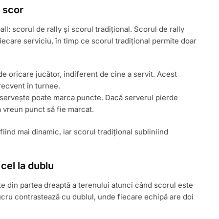
 scor
l: scorul de rally și scorul tradițional. Scorul de rally
ecare serviciu, în timp ce scorul tradițional permite doar
e oricare jucător, indiferent de cine a servit. Acest
frecvent în turnee.
servește poate marca puncte. Dacă serverul pierde
ca vreun punct să fie marcat.
iind mai dinamic, iar scorul tradițional subliniind
 cel la dublu
ște din partea dreaptă a terenului atunci când scorul este
lucru contrastează cu dublul, unde fiecare echipă are doi