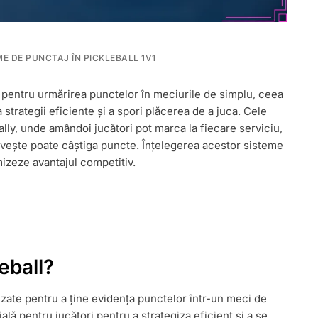
ME DE PUNCTAJ ÎN PICKLEBALL 1V1
entru urmărirea punctelor în meciurile de simplu, ceea
 strategii eficiente și a spori plăcerea de a juca. Cele
lly, unde amândoi jucători pot marca la fiecare serviciu,
ervește poate câștiga puncte. Înțelegerea acestor sisteme
imizeze avantajul competitiv.
L,
eball?
lizate pentru a ține evidența punctelor într-un meci de
lă pentru jucători pentru a strategiza eficient și a se