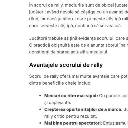
În scorul de rally, meciurile sunt de obicei jucat
jucătorii având nevoie să câștige cu un avantaj 
rând, iar dacă jucătorul care primește câștigă ral
care servește câștigă, continuă să servească.
Jucătorii trebuie să țină evidența scorului, care 
O practică obișnuită este de a anunța scorul înain
conștienți de starea actuală a meciului.
Avantajele scorului de rally
Scorul de rally oferă mai multe avantaje care pot
dintre beneficiile cheie includ:
Meciuri cu ritm mai rapid:
Cu puncte acord
și captivante.
Creșterea oportunităților de a marca:
Ju
rally critic pentru rezultat.
Mai bine pentru spectatori:
Entuziasmul 