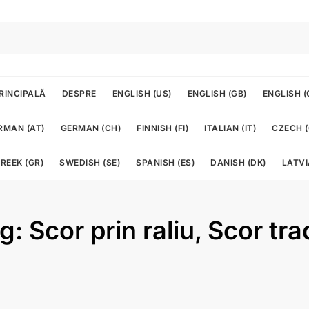
RINCIPALĂ
DESPRE
ENGLISH (US)
ENGLISH (GB)
ENGLISH (
RMAN (AT)
GERMAN (CH)
FINNISH (FI)
ITALIAN (IT)
CZECH (
REEK (GR)
SWEDISH (SE)
SPANISH (ES)
DANISH (DK)
LATVI
g: Scor prin raliu, Scor tra