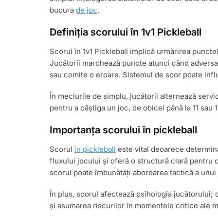
bucura
de joc
.
Definiția scorului în 1v1 Pickleball
Scorul în 1v1 Pickleball implică urmărirea punctel
Jucătorii marchează puncte atunci când adversar
sau comite o eroare. Sistemul de scor poate influe
În meciurile de simplu, jucătorii alternează serv
pentru a câștiga un joc, de obicei până la 11 sau 1
Importanța scorului în pickleball
Scorul
în pickleball
este vital deoarece determină
fluxului jocului și oferă o structură clară pentr
scorul poate îmbunătăți abordarea tactică a unui 
În plus, scorul afectează psihologia jucătorului;
și asumarea riscurilor în momentele critice ale m