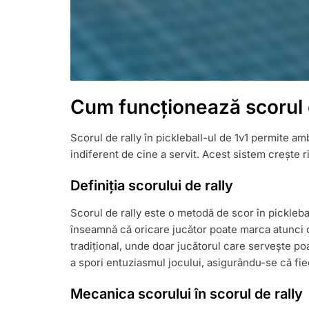
Cum funcționează scorul de
Scorul de rally în pickleball-ul de 1v1 permite am
indiferent de cine a servit. Acest sistem crește 
Definiția scorului de rally
Scorul de rally este o metodă de scor în pickleba
înseamnă că oricare jucător poate marca atunci c
tradițional, unde doar jucătorul care servește p
a spori entuziasmul jocului, asigurându-se că fie
Mecanica scorului în scorul de rally