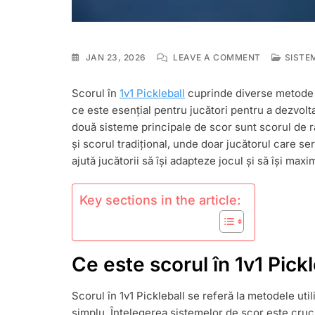
ON
JAN 23, 2026
LEAVE A COMMENT
SISTE
1V1
PICKLEBALL
Scorul în
1v1 Pickleball
cuprinde diverse metode p
SCORING:
ce este esențial pentru jucători pentru a dezvolta
SCOR
PRIN
două sisteme principale de scor sunt scorul de ra
RALIU,
și scorul tradițional, unde doar jucătorul care s
SCOR
ajută jucătorii să își adapteze jocul și să își max
TRADIȚIONA
SISTEM
DE
Key sections in the article:
PUNCTAJ
Ce este scorul în 1v1 Pickl
Scorul în 1v1 Pickleball se referă la metodele uti
simplu. Înțelegerea sistemelor de scor este crucia