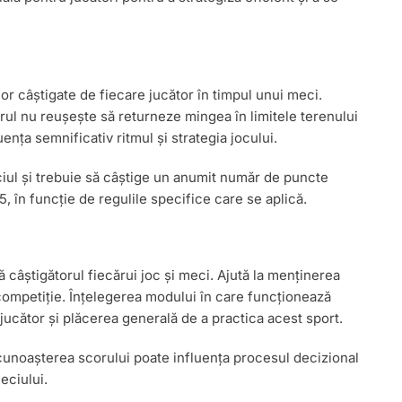
or câștigate de fiecare jucător în timpul unui meci.
ul nu reușește să returneze mingea în limitele terenului
nța semnificativ ritmul și strategia jocului.
iciul și trebuie să câștige un anumit număr de puncte
5, în funcție de regulile specifice care se aplică.
 câștigătorul fiecărui joc și meci. Ajută la menținerea
u competiție. Înțelegerea modului în care funcționează
jucător și plăcerea generală de a practica acest sport.
 cunoașterea scorului poate influența procesul decizional
eciului.