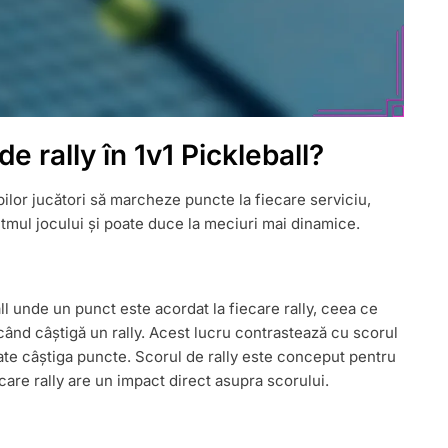
 rally în 1v1 Pickleball?
bilor jucători să marcheze puncte la fiecare serviciu,
ritmul jocului și poate duce la meciuri mai dinamice.
ll unde un punct este acordat la fiecare rally, ceea ce
ând câștigă un rally. Acest lucru contrastează cu scorul
oate câștiga puncte. Scorul de rally este conceput pentru
care rally are un impact direct asupra scorului.