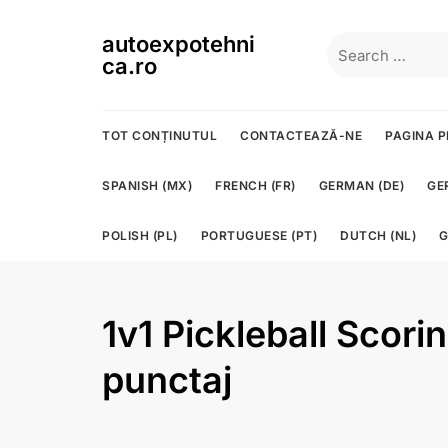
Skip
to
autoexpotehni
Search
content
ca.ro
for:
TOT CONȚINUTUL
CONTACTEAZĂ-NE
PAGINA P
SPANISH (MX)
FRENCH (FR)
GERMAN (DE)
GE
POLISH (PL)
PORTUGUESE (PT)
DUTCH (NL)
G
1v1 Pickleball Scorin
punctaj